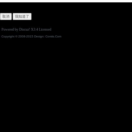
取消
我知道了
Powered by
Discuz!
X3.4
Licensed
Copyright © 2008-2015 Design:
Comiis.Com