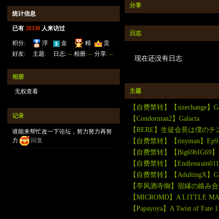
分享
统计信息
已有
20330
人来访过
日志
积分:
浮
金
精
贡
23168
钱:
云:
献:
30
华:
4
好友:
主题:
日志:
--
相册:
--
分享:
--
现在还没有日志
30083
220467
133
6953
相册
主题
无权查看
【自费禁转】【sizechange】Grow
记录
【Condorman2】Galacta
【RERE】生徒会長は僕のチ
谁能来帮忙改一下论坛，努力努力再努
力
回复
【自费禁转】【tinyman】Ep9 extra 
【自费禁转】【Big69bIG69】Too T
【自费禁转】【Endlessrain0110】
【自费禁转】【AdultingX】Giantess
【亭风酒寺御】宿縁の絡み合
【MICROMD】A LITTLE MAG
【Papayoya】A Twist of Fate 1