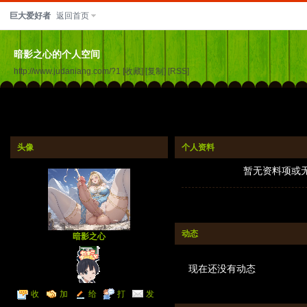
巨大爱好者
返回首页
暗影之心的个人空间
http://www.judaniang.com/?1
[收藏]
[复制]
[RSS]
头像
个人资料
暂无资料项或
动态
暗影之心
现在还没有动态
收
加
给
打
发
听TA
为好友
我留言
个招呼
送消息