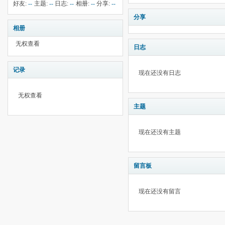
钱:
1
云:
190
献:
--
华:
--
好友:
--
主题:
--
日志:
--
相册:
--
分享:
--
分享
相册
无权查看
日志
记录
现在还没有日志
无权查看
主题
现在还没有主题
留言板
现在还没有留言