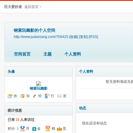
巨大爱好者
返回首页
钢索玩幽影的个人空间
http://www.judaniang.com/?59425
[收藏]
[复制]
[RSS]
空间首页
主题
个人资料
头像
个人资料
暂无资料项或无
钢索玩幽影
收
加
给
打
发
听TA
为好友
我留言
个招呼
送消息
动态
统计信息
已有
21
人来访过
现在还没有动态
积分:
3
浮
金
精
贡