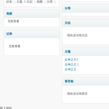
18
钱:
7
云:
204
献:
--
华:
--
好友:
--
主题:
3
日志:
--
相册:
--
分享:
--
分享
相册
无权查看
日志
记录
现在还没有日志
无权查看
主题
众神之王3
众神之王 2
众神之王
留言板
现在还没有留言
新人须知