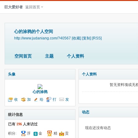
巨大爱好者
返回首页
心的涂鸦的个人空间
http://www.judaniang.com/?40567
[收藏]
[复制]
[RSS]
空间首页
主题
个人资料
头像
个人资料
暂无资料项或无
心的涂鸦
收
加
给
打
发
听TA
为好友
我留言
个招呼
送消息
动态
统计信息
已有
196
人来访过
现在还没有动态
积分:
浮
金
精
贡