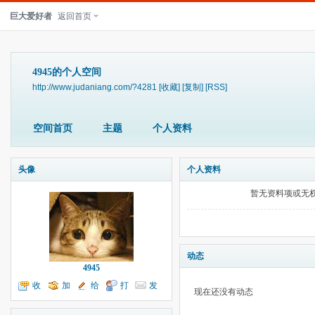
巨大爱好者
返回首页
4945的个人空间
http://www.judaniang.com/?4281
[收藏]
[复制]
[RSS]
空间首页
主题
个人资料
头像
个人资料
暂无资料项或无
动态
4945
收
加
给
打
发
现在还没有动态
听TA
为好友
我留言
个招呼
送消息