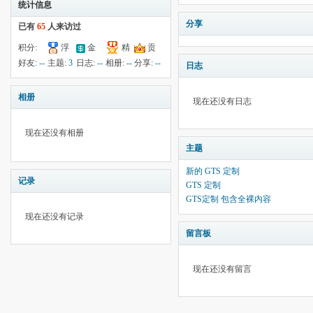
统计信息
分享
已有
65
人来访过
积分:
浮
金
精
贡
-13
钱:
-3
云:
182
献:
--
华:
--
好友:
--
主题:
3
日志:
--
相册:
--
分享:
--
日志
相册
现在还没有日志
现在还没有相册
主题
新的 GTS 定制
记录
GTS 定制
GTS定制 包含全裸内容
现在还没有记录
留言板
现在还没有留言