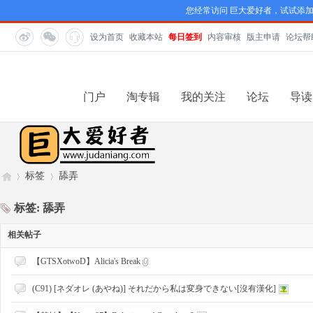
您经常访问 巨大爱好者，试试添
设为首页
收藏本站
每日签到
内容审核
版主申请
论坛帮
门户
淘专辑
我的关注
论坛
导读
标签
舔弄
标签: 舔弄
巨
相关帖子
›
›
【GTSXotwoD】Alicia's Break
(C91) [ネダオレ (あやね)] それだから私は変身できない[沒有漢化]