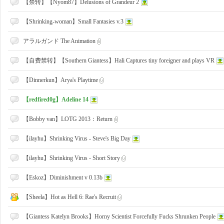
【禁转】【Nyom87】Delusions of Grandeur 2
【Shrinking-woman】Small Fantasies v.3
アラルガンド The Animation
大
【自费禁转】【Southern Giantess】Hali Captures tiny foreigner and plays VR
【Dinnerkun】Arya's Playtime
【redfired0g】Adeline 14
【Bobby van】LOTG 2013：Return
【ilayhu】Shrinking Virus - Steve's Big Day
爱
【ilayhu】Shrinking Virus - Short Story
【Eskoz】Diminishment v 0.13b
【Sheela】Hot as Hell 6: Rae's Recruit
【Giantess Katelyn Brooks】Horny Scientist Forcefully Fucks Shrunken People