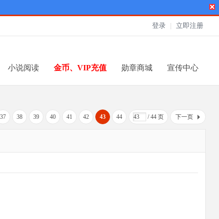
登录
|
立即注册
小说阅读
金币、VIP充值
勋章商城
宣传中心
37
38
39
40
41
42
43
44
/ 44 页
下一页