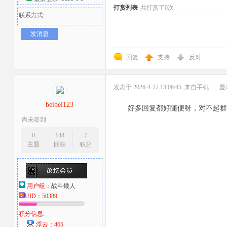
打赏列表
共打赏了0次
联系方式:
发消息
回复
支持
反对
发表于 2026-4-22 13:06:45
来自手机
|
显
者
beibei123
好多回复都好随便呀，对不起群
尚未签到
0
148
7
主题
回帖
积分
用户组：
战斗矮人
UID：
50389
积分信息:
浮云：465