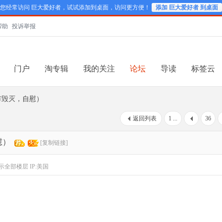
您经常访问 巨大爱好者，试试添加到桌面，访问更方便！
添加 巨大爱好者 到桌面
帮助
投诉举报
门户
淘专辑
我的关注
论坛
导读
标签云
市毁灭，自慰）
返回列表
1 ...
36
慰）
[复制链接]
示全部楼层
IP:美国