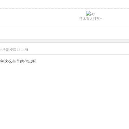
还木有人打赏~
示全部楼层
IP:上海
主这么辛苦的付出呀