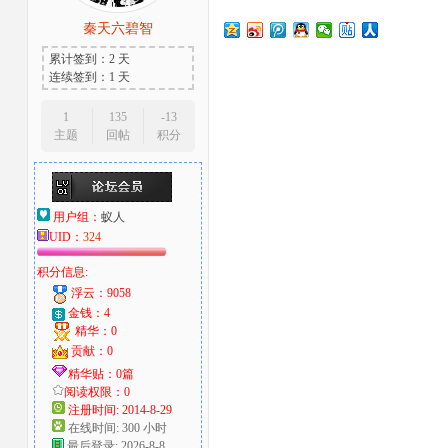
秦天六碧智
大
累计签到：2 天
连续签到：1 天
1
135
-13
主题
回帖
积分
用户组：
蚁人
爱
UID：
324
积分信息:
浮云：9058
金钱：4
精华：0
贡献：0
精华贴：0篇
阅读权限：0
注册时间: 2014-8-29
在线时间: 300 小时
好
最后登录: 2026-8-8