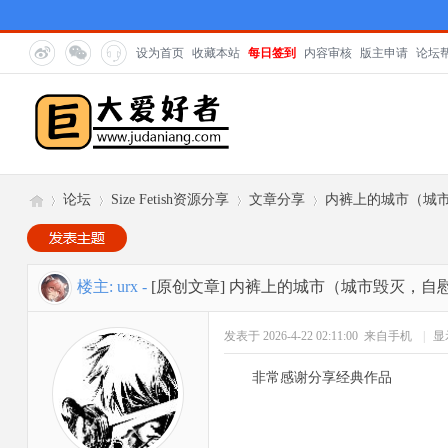
设为首页
收藏本站
每日签到
内容审核
版主申请
论坛
论坛
Size Fetish资源分享
文章分享
内裤上的城市（城
巨
»
›
›
›
楼主:
urx
-
[原创文章]
内裤上的城市（城市毁灭，自
发表于 2026-4-22 02:11:00
来自手机
|
显
非常感谢分享经典作品