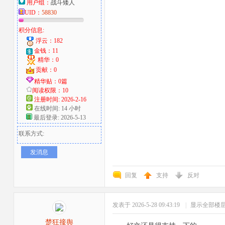
用户组：
战斗矮人
UID：
58830
积分信息:
浮云：182
金钱：11
精华：0
贡献：0
精华贴：0篇
阅读权限：10
注册时间: 2026-2-16
在线时间: 14 小时
最后登录: 2026-5-13
联系方式:
发消息
回复
支持
反对
发表于 2026-5-28 09:43:19
|
显示全部楼
楚狂接舆