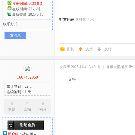
注册时间: 2023-8-3
在线时间: 73 小时
好
最后登录: 2026-6-10
打赏列表
共打赏了0次
联系方式:
发消息
回复
支持
反对
发表于 2025-11-4 13:42:18
|
显示全部楼层
IP:
者
1607432960
支持
累计签到：22 天
连续签到：1 天
0
9
0
主题
回帖
积分
用户组：
战斗矮人