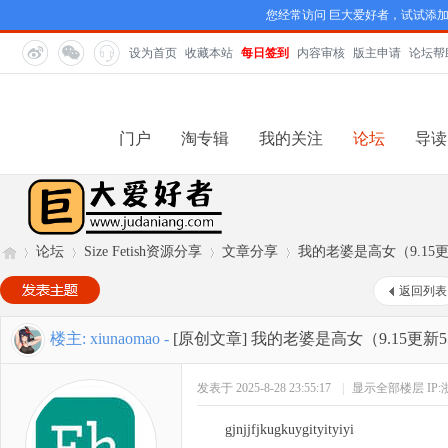
您经常访问 巨大爱好者，试试添
设为首页
收藏本站
每日签到
内容审核
版主申请
论坛帮
门户
淘专辑
我的关注
论坛
导读
论坛
Size Fetish资源分享
文章分享
我的老婆是高女（9.15更
返回列表
巨
»
›
›
›
楼主:
xiunaomao
-
[原创文章]
我的老婆是高女（9.15更新5
发表于 2025-8-28 23:55:17
|
显示全部楼层
IP
gjnjjfjkugkuygityityiyi