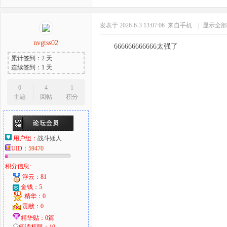
发表于 2026-6-3 13:07:06
来自手机
|
显示全部
nvgtss02
666666666666太强了
累计签到：2 天
连续签到：1 天
0
4
1
主题
回帖
积分
用户组：
战斗矮人
UID：
59470
积分信息:
浮云：81
金钱：5
精华：0
贡献：0
精华贴：0篇
阅读权限：10