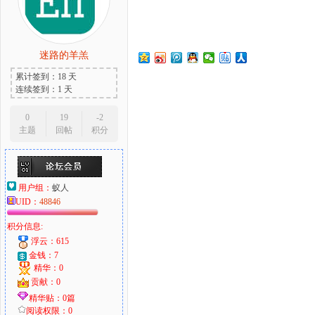
迷路的羊羔
大
累计签到：18 天
连续签到：1 天
0
19
-2
主题
回帖
积分
用户组：
蚁人
UID：
48846
爱
积分信息:
浮云：615
金钱：7
精华：0
贡献：0
精华贴：0篇
阅读权限：0