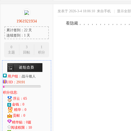
发表于 2026-3-4 18:06:10
来自手机
|
显示全部
1961921934
看隐藏，，，，，，，，，，，，
累计签到：22 天
连续签到：1 天
0
3
1
主题
回帖
积分
用户组：
战斗矮人
UID：
29191
积分信息:
浮云：65
金钱：0
精华：0
贡献：0
精华贴：0篇
阅读权限：10