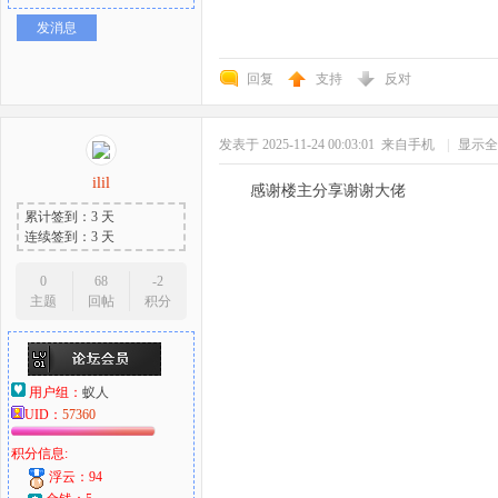
发消息
回复
支持
反对
发表于 2025-11-24 00:03:01
来自手机
|
显示全
ilil
感谢楼主分享谢谢大佬
累计签到：3 天
连续签到：3 天
0
68
-2
主题
回帖
积分
用户组：
蚁人
UID：
57360
积分信息:
浮云：94