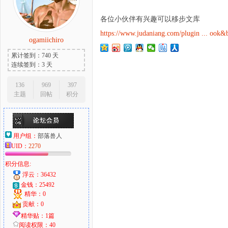
各位小伙伴有兴趣可以移步文库
https://www.judaniang.com/plugin ... ook
ogamiichiro
大
累计签到：740 天
连续签到：3 天
136
969
397
主题
回帖
积分
用户组：
部落兽人
UID：
2270
爱
积分信息:
浮云：36432
金钱：25492
精华：0
贡献：0
精华贴：1篇
阅读权限：40