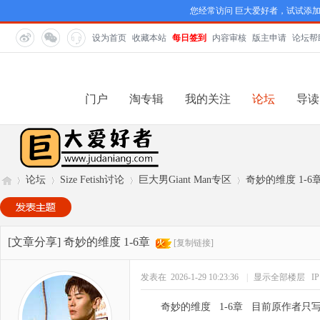
您经常访问 巨大爱好者，试试添
设为首页
收藏本站
每日签到
内容审核
版主申请
论坛帮
门户
淘专辑
我的关注
论坛
导读
论坛
Size Fetish讨论
巨大男Giant Man专区
奇妙的维度 1-6
巨
»
›
›
›
[文章分享]
奇妙的维度 1-6章
[复制链接]
发表在 2026-1-29 10:23:36
|
显示全部楼层
I
奇妙的维度 1-6章 目前原作者只