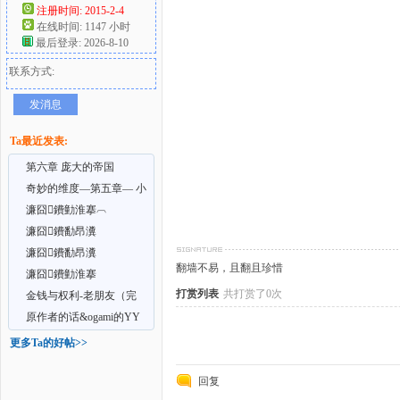
注册时间: 2015-2-4
在线时间: 1147 小时
好
最后登录: 2026-8-10
联系方式:
发消息
Ta最近发表:
第六章 庞大的帝国
奇妙的维度—第五章— 小
偷
濂囧鐨勭淮搴︹
者
濂囧鐨勫昂瀵
濂囧鐨勫昂瀵
翻墙不易，且翻且珍惜
濂囧鐨勭淮搴
打赏列表
共打赏了0次
金钱与权利-老朋友（完
结）
原作者的话&ogami的YY
更多Ta的好帖>>
回复