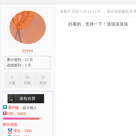
发表于 2026-1-29 14:13:16
|
显示全部楼层
IP
好看的，支持一下！顶顶顶顶顶
yyywj
累计签到：22 天
连续签到：1 天
5
98
23
主题
回帖
积分
用户组：
战斗矮人
UID：
56428
积分信息:
浮云：1343