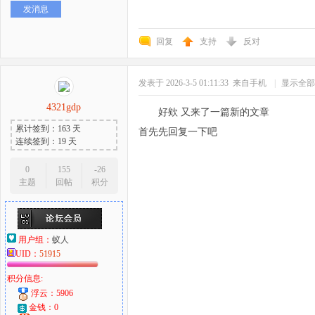
发消息
好
回复
支持
反对
发表于 2026-3-5 01:11:33
来自手机
|
显示全部
4321gdp
好欸 又来了一篇新的文章
累计签到：163 天
首先先回复一下吧
连续签到：19 天
者
0
155
-26
主题
回帖
积分
用户组：
蚁人
UID：
51915
积分信息:
浮云：5906
金钱：0