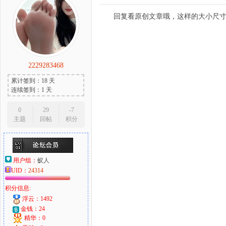
回复看原创文章哦，这样的大小尺
2229283468
累计签到：18 天
连续签到：1 天
0
29
-7
主题
回帖
积分
用户组：
蚁人
UID：
24314
积分信息:
浮云：1492
金钱：24
精华：0