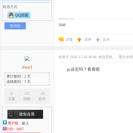
联系方式:
5648
发消息
回复
支持
反对
发表于 2026-3-5 01:46:46
来自手机
|
显示全部
tfooi3
gc设定吗？看看呢
累计签到：2 天
连续签到：1 天
0
127
-23
主题
回帖
积分
用户组：
蚁人
UID：
8607