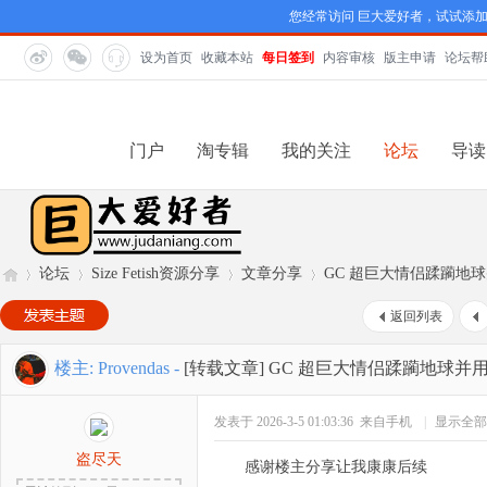
您经常访问 巨大爱好者，试试添
设为首页
收藏本站
每日签到
内容审核
版主申请
论坛帮
门户
淘专辑
我的关注
论坛
导读
论坛
Size Fetish资源分享
文章分享
GC 超巨大情侣蹂躏地
返回列表
巨
»
›
›
›
楼主:
Provendas
-
[转载文章]
GC 超巨大情侣蹂躏地球并
发表于 2026-3-5 01:03:36
来自手机
|
显示全部
盗尽天
感谢楼主分享让我康康后续