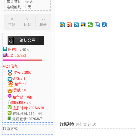
累计签到：49 天
连续签到：1 天
0
63
-3
主题
回帖
积分
大
用户组：
蚁人
UID：
57833
积分信息:
浮云：2067
金钱：1
精华：0
爱
贡献：0
精华贴：0篇
阅读权限：0
注册时间: 2025-8-30
在线时间: 114 小时
最后登录: 2026-8-7
打赏列表
共打赏了0次
联系方式: