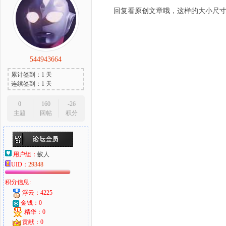
回复看原创文章哦，这样的大小尺
544943664
累计签到：1 天
连续签到：1 天
0
160
-26
主题
回帖
积分
用户组：
蚁人
UID：
29348
积分信息:
浮云：4225
金钱：0
精华：0
贡献：0