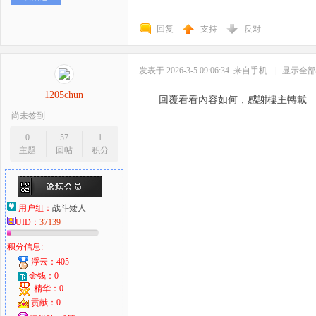
回复
支持
反对
发表于 2026-3-5 09:06:34
来自手机
|
显示全部
1205chun
回覆看看內容如何，感謝樓主轉載
尚未签到
0
57
1
主题
回帖
积分
用户组：
战斗矮人
UID：
37139
积分信息:
浮云：405
金钱：0
精华：0
贡献：0