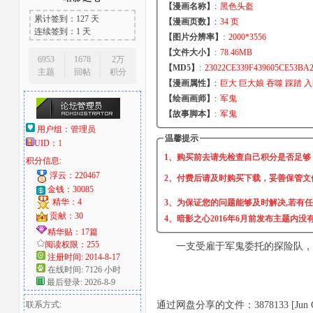
【漫画名称】
:
黑色头盔
累计签到：127 天
【漫画页数】
:
34 页
大
连续签到：1 天
【图片分辨率】
:
2000*3556
【文件大小】
:
78.46MB
6953
1678
2万
【MD5】
:
23022CE339F439605CE53BA
主题
回帖
积分
【漫画属性】
:
巨大 巨大娘 吞噬 踩踏 
【绘画画师】
:
军鬼
【故事脚本】
:
军鬼
用户组：
管理员
温馨提示
UID：
1
1、购买前去请先检查自己积分是否足够
积分信息:
爱
浮云：220467
2、付费后请及时购买下载，妥善保管文
金钱：30085
精华：4
3、为保证您的问题能够及时解决,若有
贡献：30
4、暗影之心2016年6月前发布主题内
精华贴：17篇
阅读权限：255
一支受雇于军鬼委托的探险队，
注册时间: 2014-8-17
在线时间: 7126 小时
最后登录: 2026-8-9
联系方式:
好
通过网盘分享的文件：3878133 [Jun Gui] Bla