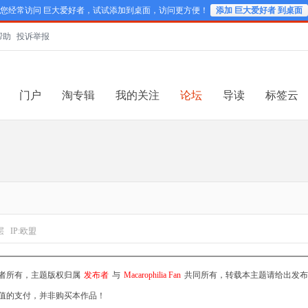
您经常访问 巨大爱好者，试试添加到桌面，访问更方便！
添加 巨大爱好者 到桌面
帮助
投诉举报
门户
淘专辑
我的关注
论坛
导读
标签云
层
IP:欧盟
者所有，主题版权归属
发布者
与
Macarophilia Fan
共同所有，转载本主题请给出发布
值的支付，并非购买本作品！