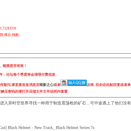
2C732ED59
入阴 裸足 残酷
，链接是否有效！
件，论坛每个季度将会清理付费信息
任何疑问,请直接发送消息至
暗影之心
或者
反映 ,切勿在此帖回复或者
没有解压密码的请
打开压缩文件文件说明内
查看
进入异时空世界寻找一种用于制造震荡枪的矿石，可中途遇上了他们没有
ck Helmet - New Track_ Black Helmet Series.7z