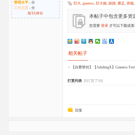
管理水平
- 分
巨大
,
giantess
,
巨大娘
,
踩踏
,
裸足
,
吞噬
工作态度
- 分
给TA评分
本帖子中包含更多资
您需要
登录
才可以下载或查
相关帖子
【自费禁转】【AdultingX】Giantess Feet Cer
打赏列表
共打赏了0次
回复