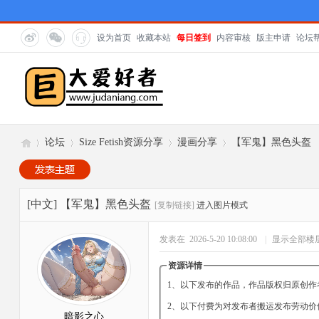
设为首页
收藏本站
每日签到
内容审核
版主申请
论坛
论坛
Size Fetish资源分享
漫画分享
【军鬼】黑色头盔
巨
»
›
›
›
[中文]
【军鬼】黑色头盔
[复制链接]
进入图片模式
发表在 2026-5-20 10:08:00
|
显示全部楼
资源详情
1、以下发布的作品，作品版权归原创作
2、以下付费为对发布者搬运发布劳动价
暗影之心