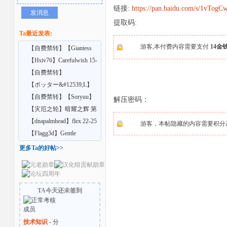
链接:
https://pan.baidu.com/s/1vT
发消息
提取码:
Ta最近发表:
游客,本付费内容需要支付
14金
【自费禁转】【Giantess
Shrinking Feet】A
【Hsiv76】Carefulwish 15-
16
【自费禁转】
【butre3004】Larger Than
【ポッター&#12539;L】
者
Lus
喝下药后变得比怪
【自费禁转】【Soryuu】
解压密码：
在巨大娘的家中受雇
【灾厄之轮】暗耀之辉 第
七章（上中）
【dnapalmhead】flex 22-25
游客，本帖隐藏的内容需要积分高于
【Flagg3d】Gentle
Giantess
更多Ta的好帖>>
TA今天还未签到
技术知识
- 分