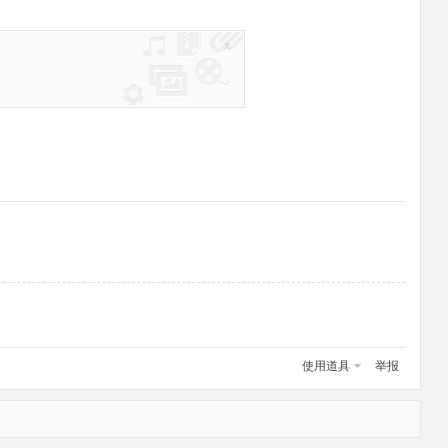
x
使用道具
举报