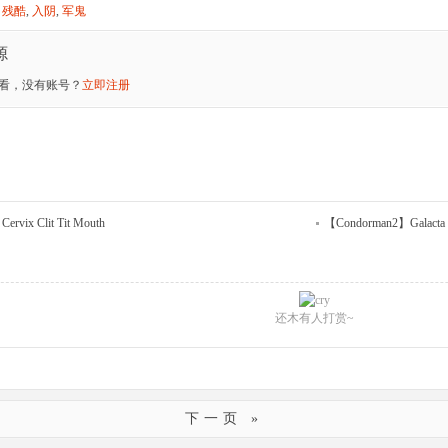
,
残酷
,
入阴
,
军鬼
源
看，没有账号？
立即注册
vix Clit Tit Mouth
【Condorman2】Galacta
还木有人打赏~
下一页 »