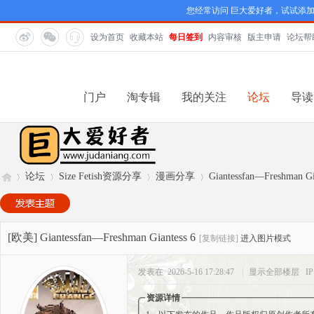
您经常访问 巨大爱好者，试试添
设为首页
收藏本站
每日签到
内容审核
版主申请
论坛帮
门户
淘专辑
我的关注
论坛
导读
论坛
Size Fetish资源分享
漫画分享
Giantessfan—Freshman Gi
巨
»
›
›
›
[欧美]
Giantessfan—Freshman Giantess 6
[复制链接]
进入图片模式
发表在 2026-5-16 17:28:47
|
显示全部楼层
I
资源详情