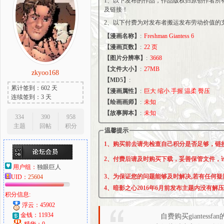
1、以下发布的作品，作品版权归原创作者所
及链接！
2、以下付费为对发布者搬运发布劳动价值的
【漫画名称】
:
Freshman Giantess 6
大
【漫画页数】
:
22 页
【图片分辨率】
:
3668
【文件大小】
:
27MB
zkyoo168
【MD5】
:
累计签到：602 天
【漫画属性】
:
巨大 缩小 手握 温柔 臀压
连续签到：3 天
【绘画画师】
:
未知
【故事脚本】
:
未知
334
390
958
主题
回帖
积分
温馨提示
爱
1、购买前去请先检查自己积分是否足够，链
2、付费后请及时购买下载，妥善保管文件，
用户组：
独眼巨人
3、为保证您的问题能够及时解决,若有任何疑
UID：
25604
4、暗影之心2016年6月前发布主题内没有解
积分信息:
浮云：45902
金钱：11934
自费购买giantessfa
精华：0