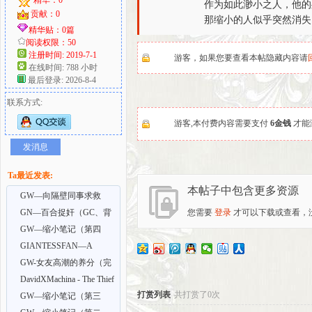
作为如此渺小之人，他的
贡献：0
那缩小的人似乎突然消失
好
精华贴：0篇
阅读权限：50
注册时间: 2019-7-1
游客，如果您要查看本帖隐藏内容请
在线时间: 788 小时
最后登录: 2026-8-4
联系方式:
游客,本付费内容需要支付
6金钱
才能
发消息
者
Ta最近发表:
本帖子中包含更多资源
GW—向隔壁同事求救
却…(GC)
GN—百合捉奸（GC、背
您需要
登录
才可以下载或查看，
叛）
GW—缩小笔记（第四
部）GC、GTS、乱伦、sm
GIANTESSFAN—A
Goddess of Law 8
GW-女友高潮的养分（完
结）GC/绿帽、舔狗
DavidXMachina - The Thief
打赏列表
共打赏了0次
1-3
GW—缩小笔记（第三