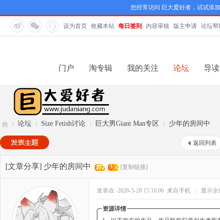
您经常访问 巨大爱好者，试试添
设为首页
收藏本站
每日签到
内容审核
版主申请
论坛帮
门户
淘专辑
我的关注
论坛
导读
论坛
Size Fetish讨论
巨大男Giant Man专区
少年的房间中
返回列表
巨
»
›
›
›
[文章分享]
少年的房间中
[复制链接]
发表在 2026-5-28 15:16:06
来自手机
|
显示全
资源详情