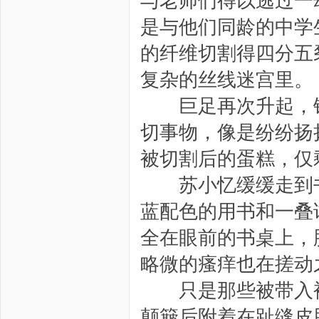
与老师们得以逃过一
是与他们同龄的中学
的纤维切割得四分五
复杂的丝线迷宫里。
巨足再次升起，钢
切事物，像是纷纷扬
被切割后的蛋糕，仅
苏小忆缓缓走到书
蓝配色的用书和一叠
全在眼前的书桌上，
略微的瘙痒也在搓动
只是那些被带入袜
颠簸后附着在趾缝皮