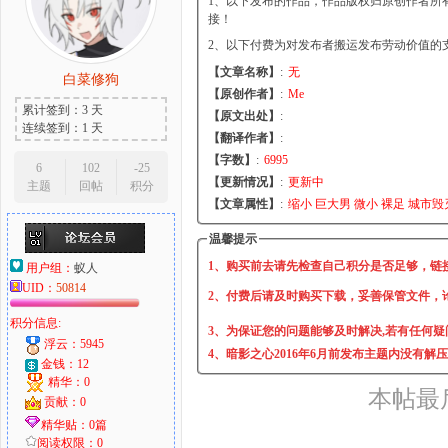
1、以下发布的作品，作品版权归原创作者所
接！
2、以下付费为对发布者搬运发布劳动价值的
【文章名称】
:
无
白菜修狗
大
【原创作者】
:
Me
累计签到：3 天
【原文出处】
:
连续签到：1 天
【翻译作者】
:
【字数】
:
6995
6
102
-25
【更新情况】
:
更新中
主题
回帖
积分
【文章属性】
:
缩小 巨大男 微小 裸足 城市毁
温馨提示
1、购买前去请先检查自己积分是否足够，链
用户组：
蚁人
爱
UID：
50814
2、付费后请及时购买下载，妥善保管文件，
积分信息:
3、为保证您的问题能够及时解决,若有任何疑
浮云：5945
4、暗影之心2016年6月前发布主题内没有解
金钱：12
精华：0
本帖最后由
贡献：0
精华贴：0篇
阅读权限：0