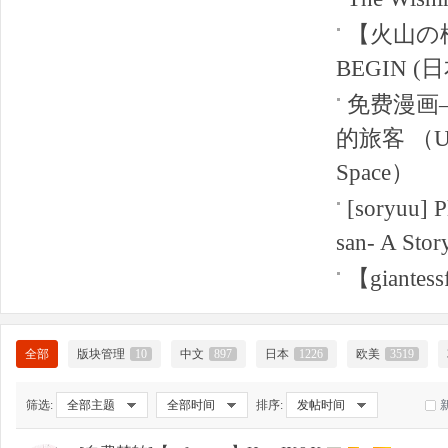
【火山の楊】
好
BEGIN 
免费漫画
的旅客 （Uni
Space）
[soryuu] P
san- A Stor
者
【giantess
全部
版块管理
10
中文
897
日本
1226
欧美
3519
筛选:
全部主题
全部时间
排序:
发帖时间