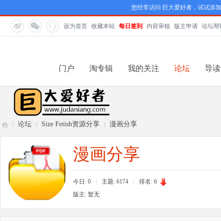
您经常访问 巨大爱好者，试试添
设为首页
收藏本站
每日签到
内容审核
版主申请
论坛帮
门户
淘专辑
我的关注
论坛
导读
论坛
Size Fetish资源分享
漫画分享
漫画分享
巨
»
›
›
今日: 0
|
主题: 6174
|
排名:
6
版主: 暂无