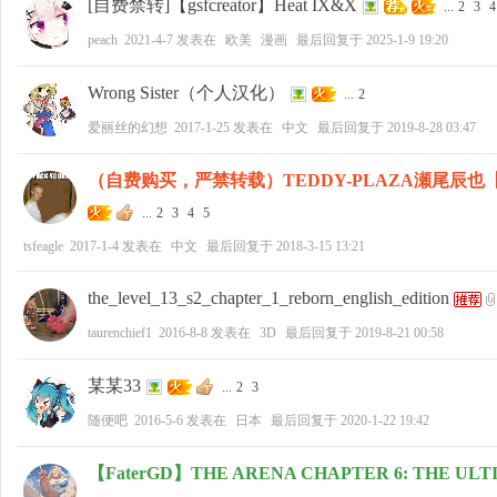
[自费禁转]【gsfcreator】Heat IX&X
...
2
3
4
peach
2021-4-7
发表在
欧美
漫画
最后回复于
2025-1-9 19:20
Wrong Sister（个人汉化）
...
2
爱丽丝的幻想
2017-1-25
发表在
中文
最后回复于
2019-8-28 03:47
（自费购买，严禁转载）TEDDY-PLAZA瀬尾辰
...
2
3
4
5
tsfeagle
2017-1-4
发表在
中文
最后回复于
2018-3-15 13:21
the_level_13_s2_chapter_1_reborn_english_edition
taurenchief1
2016-8-8
发表在
3D
最后回复于
2019-8-21 00:58
某某33
...
2
3
随便吧
2016-5-6
发表在
日本
最后回复于
2020-1-22 19:42
【FaterGD】THE ARENA CHAPTER 6: THE UL