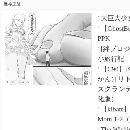
推荐主题
大巨大少女
大
【GhostB
PPK
[絆プロジェ
小旅行記
【C90】
かん)] 
1
2
3
4
5
爱
ズグラン
化版）
【kibate】M
Mom 1-
The Wis