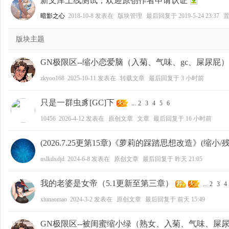
新文库上线测试，欢迎原创作者申请认证
暗影之心
2018-10-8
发表在
版块管理
最后回复于
2019-5-24 23:37
好
版块主题
GN极限区--缩小恋爱脑（入菊、气味、gc、屎尿屁）
zkyoo168
2025-10-11
发表在
转载文章
最后回复于
3 小时前
只是一群虫豸[GC]下
...
2
3
4
5
6
10456
2026-4-12
发表在
原创文章
文章
最后回复于
16 小时前
者
(2026.7.25更第15章)《萝莉的踩踏思想改造》(缩小/
nslkdxdjd
2024-6-8
发表在
原创文章
最后回复于
昨天 21:05
我的老婆是女帝（5.1更新至第三章）
...
2
3
4
xiunaomao
2024-3-2
发表在
原创文章
最后回复于
前天 15:49
GN极限区--被闺蜜缩小绿（熟女、入菊、气味、屎