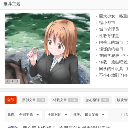
推荐主题
巨大少女（略重
缩小都市
大
城市管理员
性教育课堂
内裤上的城市（
憧憬的约会日
在同学屁股下社
转载一篇贴吧老
同学的性玩具（
不小心放到了内
1
2
3
爱
全部
原创文章
678
转载文章
1247
热心翻译
682
版块管
筛选:
全部主题
全部时间
排序:
最后发表