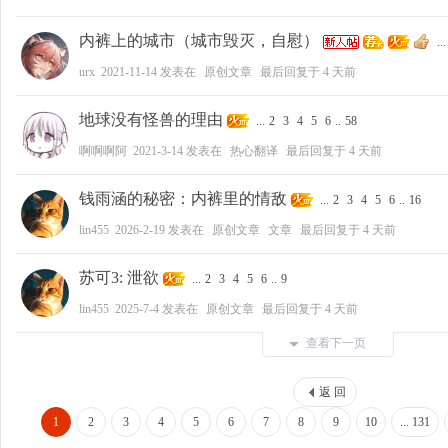
内裤上的城市（城市毁灭，自慰）
...
urx
2021-11-14
发表在
原创文章
最后回复于
4 天前
地球没有怪兽的理由
...
2
3
4
5
6
..
58
啊啊啊阿
2021-3-14
发表在
热心翻译
最后回复于
4 天前
钱雨涵的秘密：内裤里的情敌
...
2
3
4
5
6
..
16
lin455
2026-2-19
发表在
原创文章
文章
最后回复于
4 天前
苏可3: 泄欲
...
2
3
4
5
6
..
9
lin455
2025-7-4
发表在
原创文章
最后回复于
4 天前
查看下一页
返 回
1
2
3
4
5
6
7
8
9
10
... 131