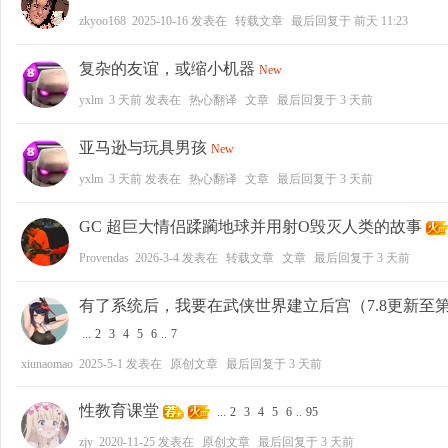
zkyoo168
2025-10-16
发表在
转载文章
最后回复于
前天 11:23
复杂的友谊，或缩小机器
New
yxlm
3 天前
发表在
热心翻译
文章
最后回复于
3 天前
亚马逊与玩具男孩
New
yxlm
3 天前
发表在
热心翻译
文章
最后回复于
3 天前
GC 超巨大情侣蹂躏地球并用射O毁灭人类的故事
Provendas
2026-3-4
发表在
转载文章
文章
最后回复于
3 天前
有了系统后，我要在武侠世界建立后宫（7.8更新至
...
2
3
4
5
6
..
7
xiunaomao
2025-5-1
发表在
原创文章
最后回复于
3 天前
性教育课堂
...
2
3
4
5
6
..
95
zjy
2020-11-25
发表在
原创文章
最后回复于
3 天前