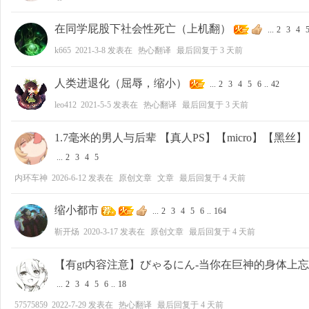
在同学屁股下社会性死亡（上机翻）
...
2
3
4
k665
2021-3-8
发表在
热心翻译
最后回复于
3 天前
人类进退化（屈辱，缩小）
...
2
3
4
5
6
..
42
leo412
2021-5-5
发表在
热心翻译
最后回复于
3 天前
1.7毫米的男人与后辈 【真人PS】【micro】【黑丝
...
2
3
4
5
内环车神
2026-6-12
发表在
原创文章
文章
最后回复于
4 天前
缩小都市
...
2
3
4
5
6
..
164
靳开炀
2020-3-17
发表在
原创文章
最后回复于
4 天前
【有gt内容注意】びゃるにん-当你在巨神的身体上
...
2
3
4
5
6
..
18
57575859
2022-7-29
发表在
热心翻译
最后回复于
4 天前