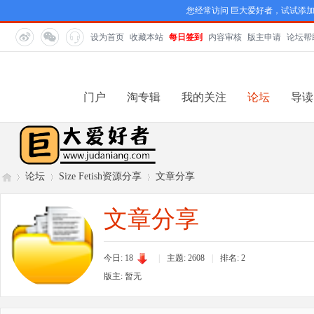
您经常访问 巨大爱好者，试试添
设为首页
收藏本站
每日签到
内容审核
版主申请
论坛帮
门户
淘专辑
我的关注
论坛
导读
论坛
Size Fetish资源分享
文章分享
文章分享
巨
»
›
›
今日: 18
|
主题: 2608
|
排名:
2
版主: 暂无