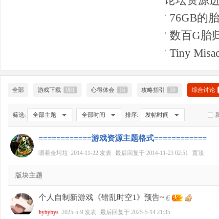
论坛资源
76GB的
好
数百G胎
Tiny Misad
全部
游戏下载
981
心得体会
16
攻略指引
39
综合讨论
筛选:
全部主题
全部时间
排序:
发帖时间
者
============游戏资源主题格式============
嚼着金坷垃
2014-11-22
发表
最后回复于
2014-11-23 02:51
置顶
版块主题
个人自制新游戏《错乱时空1》预告~
bybybys
2025-5-9
发表
最后回复于
2025-5-14 21:35