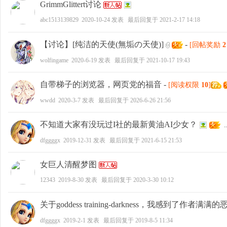
GrimmGlittert讨论
abc1513139829
2020-10-24
发表
最后回复于
2021-2-17 14:18
【讨论】[纯洁的天使(無垢の天使)]
-
[回帖奖励
2
wolfingame
2020-6-19
发表
最后回复于
2021-10-17 19:43
自带梯子的浏览器，网页党的福音
-
[阅读权限
10
]
wwdd
2020-3-7
发表
最后回复于
2026-6-26 21:56
不知道大家有没玩过I社的最新黄油AI少女？
..
dfggggx
2019-12-31
发表
最后回复于
2021-6-15 21:53
女巨人清醒梦图
12343
2019-8-30
发表
最后回复于
2020-3-30 10:12
关于goddess training-darkness，我感到了作者满满的
dfggggx
2019-2-1
发表
最后回复于
2019-8-5 11:34