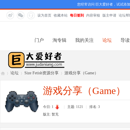
您经常访问 巨大爱好者，试试添
设为首页
收藏本站
每日签到
内容审核
版主申请
论坛帮
门户
淘专辑
我的关注
论坛
导读
论坛
Size Fetish资源分享
游戏分享（Game）
游戏分享（Game）
巨
»
›
›
今日: 1
|
主题: 1121
|
排名:
3
版主: 暂无