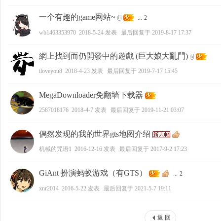
一个有趣的game网站~
...
2
wb1463353970
2018-5-24
发表
最后回复于
2019-8-17 17:37
網上找到而仍開發中的遊戲 (巨大娘大亂鬥)
iloveyou8
2018-4-23
发表
最后回复于
2019-7-17 15:45
MegaDownloader免翻墙下载器
2587018176
2018-4-7
发表
最后回复于
2019-11-21 03:07
偶然发现的我的世界gts地图介绍
机械的咒语1
2016-12-16
发表
最后回复于
2017-9-2 17:23
GiAnt 扮演蚂蚁游戏（有GTS）
...
2
xnr2014
2016-5-22
发表
最后回复于
2021-5-7 19:11
返 回