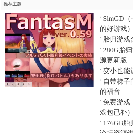
推荐主题
SimGD
大
的好游戏
胎归游戏
280G
源更新版
变小也能
自带梯子
1
2
3
4
5
爱
的福音
免费游戏
戏包已补
176GB