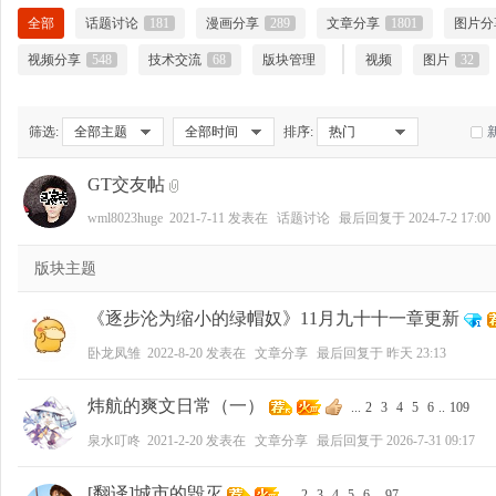
全部
话题讨论
181
漫画分享
289
文章分享
1801
图片分
视频分享
548
技术交流
68
版块管理
视频
图片
32
大
筛选:
全部主题
全部时间
排序:
热门
GT交友帖
wml8023huge
2021-7-11
发表在
话题讨论
最后回复于
2024-7-2 17:00
版块主题
《逐步沦为缩小的绿帽奴》11月九十十一章更新
爱
卧龙凤雏
2022-8-20
发表在
文章分享
最后回复于
昨天 23:13
炜航的爽文日常（一）
...
2
3
4
5
6
..
109
泉水叮咚
2021-2-20
发表在
文章分享
最后回复于
2026-7-31 09:17
[翻译]城市的毁灭
...
2
3
4
5
6
..
97