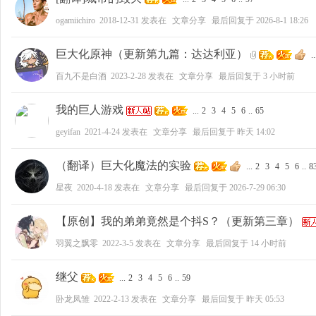
ogamiichiro
2018-12-31
发表在
文章分享
最后回复于
2026-8-1 18:26
好
巨大化原神（更新第九篇：达达利亚）
..
百九不是白酒
2023-2-28
发表在
文章分享
最后回复于
3 小时前
我的巨人游戏
...
2
3
4
5
6
..
65
geyifan
2021-4-24
发表在
文章分享
最后回复于
昨天 14:02
（翻译）巨大化魔法的实验
...
2
3
4
5
6
..
8
者
星夜
2020-4-18
发表在
文章分享
最后回复于
2026-7-29 06:30
【原创】我的弟弟竟然是个抖S？（更新第三章）
羽翼之飘零
2022-3-5
发表在
文章分享
最后回复于
14 小时前
继父
...
2
3
4
5
6
..
59
卧龙凤雏
2022-2-13
发表在
文章分享
最后回复于
昨天 05:53