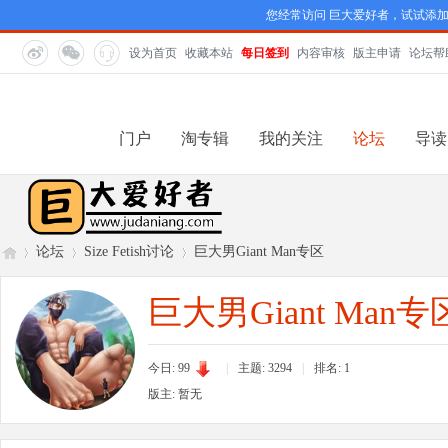
您经常访问 巨大爱好者，试试添
设为首页
收藏本站
每日签到
内容审核
版主申请
论坛帮
门户
淘专辑
我的关注
论坛
导读
论坛
Size Fetish讨论
巨大男Giant Man专区
巨大男Giant Man专
巨
»
›
›
今日: 99
|
主题: 3294
|
排名:
1
版主: 暂无