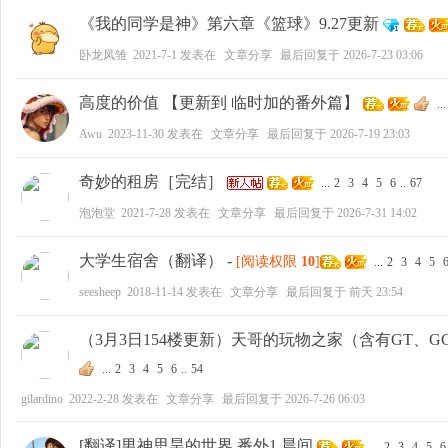
《我的同学是神》第六章《篮球》9.27更新
卧龙凤雏
2021-7-1
发表在
文章分享
最后回复于
2026-7-23 03:06
高度的价值 【更新到 临时加的番外篇】
...
Awu
2023-11-30
发表在
文章分享
最后回复于
2026-7-19 23:03
奇妙的租房［完结］
...
2
3
4
5
6
..
67
泡泡堂
2021-7-28
发表在
文章分享
最后回复于
2026-7-31 14:02
大学生宿舍（翻译）
-
[阅读权限
10
]
...
2
3
4
5
seesheep
2018-11-14
发表在
文章分享
最后回复于
前天 23:54
（3月3日154楼更新）天哥的玩物之家（含有GT、G
...
2
3
4
5
6
..
54
gilardino
2022-2-28
发表在
文章分享
最后回复于
2026-7-26 06:03
[翻译]男神思昊的世界 番外1 晨间
...
2
3
4
5
6