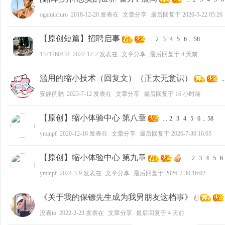
ogamiichiro
2018-12-20
发表在
文章分享
最后回复于
2026-5-22 05:26
【原创短篇】招聘启事
...
2
3
4
5
6
..
58
1371760434
2022-12-2
发表在
文章分享
最后回复于
4 天前
滥用的缩小技术（回复文）（正太无意识）
..
安静的骁
2023-7-12
发表在
文章分享
最后回复于
16 小时前
【原创】缩小体验中心 第八章
...
2
3
4
5
6
..
58
yminpf
2020-12-16
发表在
文章分享
最后回复于
2026-7-30 16:05
【原创】缩小体验中心 第九章
...
2
3
4
5
6
yminpf
2024-3-9
发表在
文章分享
最后回复于
2026-7-30 16:02
《关于我的保镖先生成为我男朋友这档事》
没看io
2022-2-23
发表在
文章分享
最后回复于
4 天前