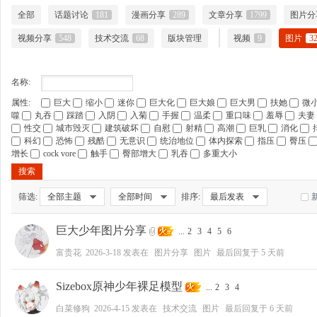
全部
话题讨论
181
漫画分享
289
文章分享
1799
图片分
视频分享
548
技术交流
68
版块管理
视频
9
图片
3
大
名称:
属性:
巨大
缩小
迷你
巨大化
巨大娘
巨大男
扶她
微
噬
丸吞
踩踏
入阴
入菊
手握
温柔
重口味
羞辱
夫妻
性交
城市毁灭
建筑破坏
自慰
射精
高潮
巨乳
消化
科幻
恐怖
残酷
无意识
统治地位
体内探索
指压
臀压
增长
cock vore
触手
臀部增大
乳吞
多重大小
搜索
筛选:
全部主题
全部时间
排序:
最后发表
爱
巨大少年图片分享
...
2
3
4
5
6
富贵花
2026-3-18
发表在
图片分享
图片
最后回复于
5 天前
Sizebox原神少年裸足模型
...
2
3
4
白菜修狗
2026-4-15
发表在
技术交流
图片
最后回复于
6 天前