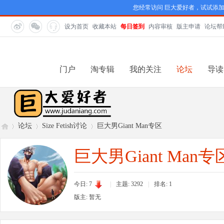
您经常访问 巨大爱好者，试试添
设为首页
收藏本站
每日签到
内容审核
版主申请
论坛帮
门户
淘专辑
我的关注
论坛
导读
论坛
Size Fetish讨论
巨大男Giant Man专区
巨大男Giant Man专
巨
»
›
›
今日: 7
|
主题: 3292
|
排名:
1
版主: 暂无