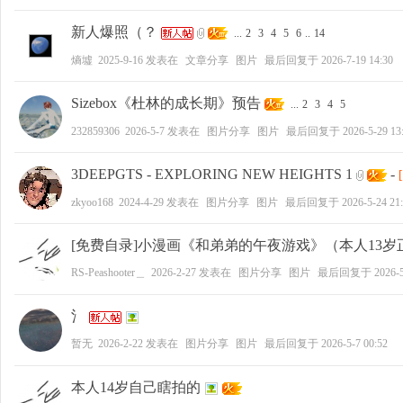
新人爆照（？
...
2
3
4
5
6
..
14
好
熵墟
2025-9-16
发表在
文章分享
图片
最后回复于
2026-7-19 14:30
Sizebox《杜林的成长期》预告
...
2
3
4
5
232859306
2026-5-7
发表在
图片分享
图片
最后回复于
2026-5-29 13
3DEEPGTS - EXPLORING NEW HEIGHTS 1
-
zkyoo168
2024-4-29
发表在
图片分享
图片
最后回复于
2026-5-24 21
者
[免费自录]小漫画《和弟弟的午夜游戏》（本人13岁
RS-Peashooter＿
2026-2-27
发表在
图片分享
图片
最后回复于
2026-5
氵
暂无
2026-2-22
发表在
图片分享
图片
最后回复于
2026-5-7 00:52
本人14岁自己瞎拍的