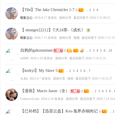
【Tibt】The Jake Chronicles 1-7
...
2
3
4
暗影之心
2018-6-17
发表在
漫画分享
最后回复于
2026-7-21 00:22
【 stranger22212】T大24章-《成长》
暗影之心
2026-7-15
发表在
漫画分享
视频
最后回复于
2026-7-15 13
自购的gakuranman
...
2
3
4
5
6
..
23
ts0000
2018-1-29
发表在
漫画分享
最后回复于
2026-7-14 21:31
【kedryl】My Slave 5
...
2
3
4
5
6
..
7
太龙tt
2022-4-7
发表在
漫画分享
漫画
最后回复于
2026-7-14 21:27
【漫画】Macro Jason（全）
...
2
3
4
5
6
..
UnknownGiant
2024-2-24
发表在
漫画分享
最后回复于
2026-7-14 16:
【已补档】【迅雷云盘】Kes-鬼界赤铜肉记
...
2