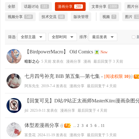
全部
话题讨论
181
漫画分享
289
文章分享
1800
图片分
视频分享
548
技术交流
68
版块管理
视频
7
图片
3
大
筛选:
全部主题
全部时间
排序:
最后发表
【BirdpowerMacro】 Old Comics
New
暗影之心
5 天前
发表在
漫画分享
漫画
最后回复于
3 天前
七月四号补充 BIB 第五集—第七集
-
[阅读权限
10
]
阿东先生
2019-7-4
发表在
漫画分享
最后回复于
4 天前
爱
【回复可见】D站/P站正太画师MasterKiiro漫画杂图
jhl
2023-9-11
发表在
漫画分享
最后回复于
4 天前
体型差漫画分享
...
2
3
4
5
6
..
11
富贵花
2024-11-19
发表在
漫画分享
最后回复于
5 天前