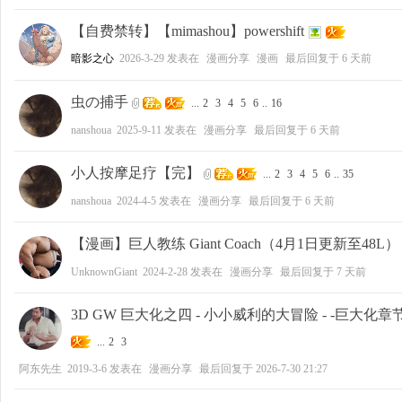
【自费禁转】【mimashou】powershift
好
暗影之心
2026-3-29
发表在
漫画分享
漫画
最后回复于
6 天前
虫の捕手
...
2
3
4
5
6
..
16
nanshoua
2025-9-11
发表在
漫画分享
最后回复于
6 天前
小人按摩足疗【完】
...
2
3
4
5
6
..
35
nanshoua
2024-4-5
发表在
漫画分享
最后回复于
6 天前
者
【漫画】巨人教练 Giant Coach（4月1日更新至48L）
UnknownGiant
2024-2-28
发表在
漫画分享
最后回复于
7 天前
3D GW 巨大化之四 - 小小威利的大冒险 - -巨大化
...
2
3
阿东先生
2019-3-6
发表在
漫画分享
最后回复于
2026-7-30 21:27