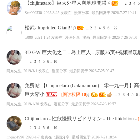
【chijimetaro】巨大外星人與地球間諜
...
2
3
4
5
Star900530
2025-3-25
发表在
漫画分享
最后回复于
2026-7-27 19:41
松武- Imprinted Giant!!
...
2
3
4
5
6
..
22
ts000
2021-1-24
发表在
漫画分享
漫画
最后回复于
2026-7-26 08:50
3D GW 巨大化之二 - 岛上巨人 - 原版36页+视频呈
...
2
3
4
5
6
..
10
阿东先生
2019-3-1
发表在
漫画分享
最后回复于
2026-7-25 09:47
免费帖 【Chijimetaro (Gakuranman)二零一九一月】高ケツ
巨大缩小
-
[阅读权限
10
]
...
2
3
4
5
6
.
阿东先生
2019-1-30
发表在
漫画分享
最后回复于
2026-7-23 19:57
Chijimetaro - 性欲怪獣リビドリオン - The libidolion
-
...
2
3
4
5
6
..
10
linqiao1996
2020-1-7
发表在
漫画分享
最后回复于
2026-7-21 18:54