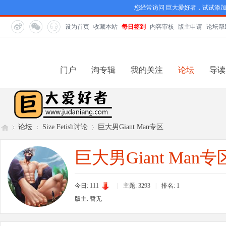
您经常访问 巨大爱好者，试试添
设为首页
收藏本站
每日签到
内容审核
版主申请
论坛帮
门户
淘专辑
我的关注
论坛
导读
论坛
Size Fetish讨论
巨大男Giant Man专区
巨大男Giant Man专
巨
»
›
›
今日: 111
|
主题: 3293
|
排名:
1
版主: 暂无