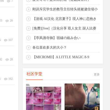
199
7
刚训斥完学生的教导主任转头就被逮住缩小
的
【游戏 AI汉化 北宫夏子】現人神に恋抱き
23
20
（
[免费][free]（汉化分享 双人女主 踩人比赛
【亭风酒寺御】宿縁の絡み合い
6
107
各位喜欢多大的大小？
【MICROMD】A LITTLE MAGIC 8-9
42
28
社区学堂
更多
1
162