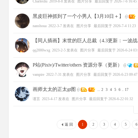
Charlesliu
2019-8-8
发表在
图片分享
最后回复于
2026-7-6 16:45
黑皮巨神抓到了一个小男人【3月10日＋】
.
nanshoua
2022-3-7
发表在
图片分享
最后回复于
2026-7-4 11:23
【同人插画】末世的巨人总裁（4.3更新：一波
qq2000wxg
2023-2-5
发表在
图片分享
最后回复于
2026-6-24 03
P站(Pixiv)/Twitter/others 资源分享（更新）
vampire
2022-7-31
发表在
图片分享
最后回复于
2026-6-23 09:47
画师太太的正太gt图
...
2
3
4
5
6
..
17
谨言
2023-4-17
发表在
图片分享
最后回复于
2026-6-22 01:32
返 回
1
2
3
4
5
6