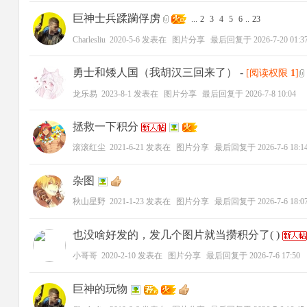
巨神士兵蹂躏俘虏
...
2
3
4
5
6
..
23
Charlesliu
2020-5-6
发表在
图片分享
最后回复于
2026-7-20 01:3
勇士和矮人国（我胡汉三回来了）
-
[阅读权限
1
]
龙乐易
2023-8-1
发表在
图片分享
最后回复于
2026-7-8 10:04
拯救一下积分
滚滚红尘
2021-6-21
发表在
图片分享
最后回复于
2026-7-6 18:1
杂图
秋山星野
2021-1-23
发表在
图片分享
最后回复于
2026-7-6 18:0
也没啥好发的，发几个图片就当攒积分了( )
小哥哥
2020-2-10
发表在
图片分享
最后回复于
2026-7-6 17:50
巨神的玩物