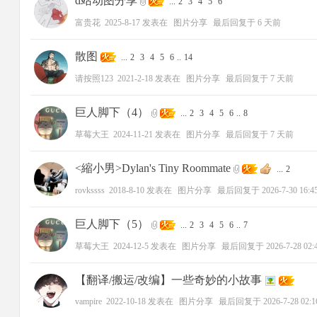
d站动图分享
...
2
3
4
5
6
富贵花
2025-8-17
发表在
图片分享
最后回复于
6 天前
散图
...
2
3
4
5
6
..
14
请按照123
2021-2-18
发表在
图片分享
最后回复于
7 天前
巨人脚下（4）
...
2
3
4
5
6
..
8
者
草莓大王
2024-11-21
发表在
图片分享
最后回复于
7 天前
<縮小男>Dylan's Tiny Roommate
...
2
rovkssss
2018-8-10
发表在
图片分享
最后回复于
2026-7-30 16:4
巨人脚下（5）
...
2
3
4
5
6
..
7
草莓大王
2024-12-5
发表在
图片分享
最后回复于
2026-7-28 02:
【翻译/搬运/改编】一些奇妙的小故事
vampire
2022-10-18
发表在
图片分享
最后回复于
2026-7-28 02:1