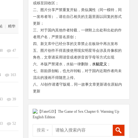
或移至回收区；
二、图片分享严禁重复开贴，类似属性（同一模特，同
一发布者等），请在自己相关的主题里面以回复的形式
更新；
帖
|
精华
三、对于国内其他作者转载，一律附上出处和出处的作
者用户名，严禁冒名原创；
四、新文库中已经分享的文章禁止在板块中再次发布
48
47
五、图片创作不得直接使用现实明星等会涉及肖像权的
角色，文章请采用谐音或者拼音首字母等方式出现
六、本版严禁灌水，水贴一律删除，
水贴定义
；
七、鼓励原创帖，也允许转帖，对于国内近期作者尚未
4
163
流出的漫画不得随意上传。
八、AI创作请遵守版规，同一故事文章更新请在原贴内
更新
43
39
83
52
搜索