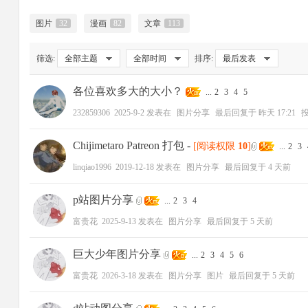
图片
32
漫画
82
文章
113
大
筛选:
全部主题
全部时间
排序:
最后发表
各位喜欢多大的大小？
...
2
3
4
5
232859306
2025-9-2
发表在
图片分享
最后回复于
昨天 17:21
Chijimetaro Patreon 打包
-
[阅读权限
10
]
...
2
3
爱
linqiao1996
2019-12-18
发表在
图片分享
最后回复于
4 天前
p站图片分享
...
2
3
4
富贵花
2025-9-13
发表在
图片分享
最后回复于
5 天前
巨大少年图片分享
...
2
3
4
5
6
富贵花
2026-3-18
发表在
图片分享
图片
最后回复于
5 天前
好