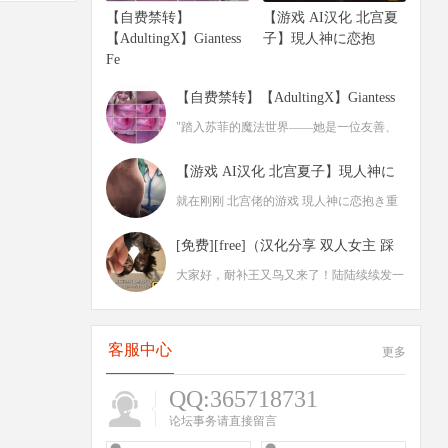
【自费禁转】
【游戏 AI汉化 北宫夏
【AdultingX】Giantess
子】現人神に恋抱
Fe
【自费禁转】【AdultingX】Giantess
Feet C
"踏入苏菲的魔法世界——她是一位友善、
开朗又性感的女巨人。让自己完全沉浸在这
【游戏 AI汉化 北宫夏子】現人神に
个幻
恋抱き（
就在刚刚 北宫佬的游戏 現人神に恋抱き重
制版 正式公开！ 北宫佬X原画翻译： 《现
[免费][free]（汉化分享 双人女主 踩
人
人比赛
大家好，耐补王又鸟又来了！陆陆续续发一
些自己烤的视频。 大体剧情： 感觉这一个
编
客服中心
更多
QQ:365718731
论坛事务请直接留言