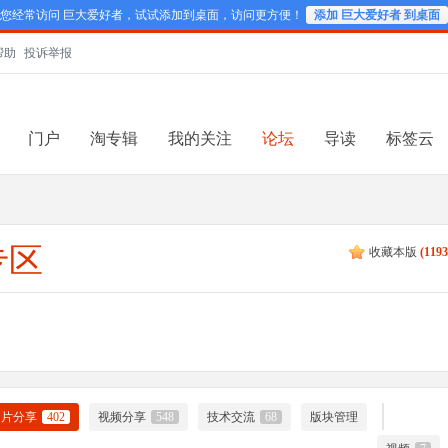
您经常访问 巨大爱好者，试试添加到桌面，访问更方便！
添加 巨大爱好者 到桌面
帮助
投诉举报
门户
淘专辑
我的关注
论坛
导读
标签云
专区
收藏本版
(
119
图片分享
402
视频分享
548
技术交流
68
版块管理