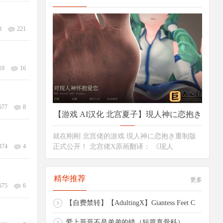
8
221
10
16
677
8
【游戏 AI汉化 北宫夏子】現人神に恋抱き
就在刚刚 北宫佬的游戏 現人神に恋抱き重制版
（
374
4
正式公开！ 北宫佬X原画翻译： 《现人
精华推荐
更多
675
6
【自费禁转】【AdultingX】Giantess Feet C
爱上哥哥不是弟弟的错（短篇真骨科）