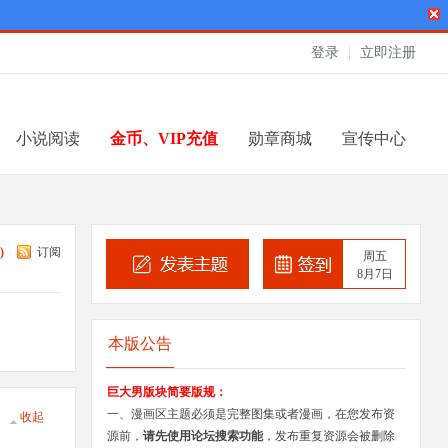
登录
|
立即注册
小说阅读
金币、VIP充值
勋章商城
宣传中心
3
)
订阅
周五
8月7日
本版公告
巨大男版块简要版规：
一、漫画区主题必须是完整图集或者漫画，在您发布资
收起
源前，
请先使用论坛搜索功能
，发布重复资源会被删除