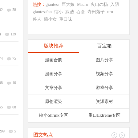
热搜：
giantess
巨大娘
Macro
火山の杨
入阴
32
58
giantessfan
缩小
踩踏
吞食
寺田落子
uru
兽人
缩小女
重口味
4
139
版块推荐
百宝箱
74
75
漫画合购
图片分享
漫画分享
视频分享
08
10
文章分享
游戏分享
原创渲染
资源素材
55
68
缩小Shrink专区
重口Extreme专区
299
5
图文热点