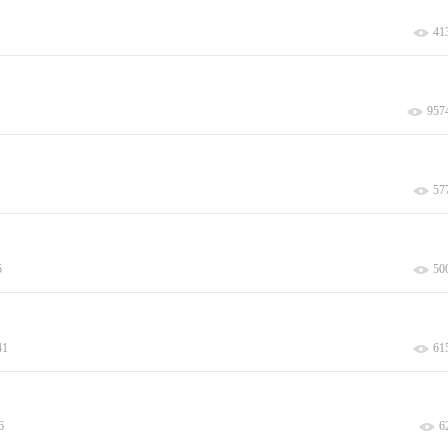
41
957
57
5
50
41
61
6
6