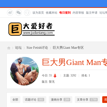
设为首页
收藏本站
每日签到
内容审核
版主申请
论坛
论坛
Size Fetish讨论
巨大男Giant Man专区
巨大男Giant Man
巨
»
›
›
今日: 55
|
主题: 3292
|
排名:
1
版主: 暂无
全部
话题讨论
181
漫画分享
289
文章分享
1799