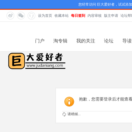
您经常访问 巨大爱好者，试试添
设为首页
收藏本站
每日签到
内容审核
版主申请
论坛帮
门户
淘专辑
我的关注
论坛
导读
抱歉，您需要登录后才能查
请稍候...