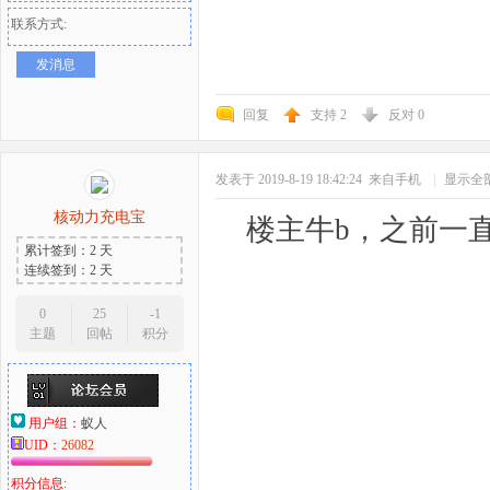
联系方式:
发消息
回复
支持
2
反对
0
发表于 2019-8-19 18:42:24
来自手机
|
显示全
核动力充电宝
楼主牛b，之前一
累计签到：2 天
连续签到：2 天
0
25
-1
主题
回帖
积分
用户组：
蚁人
UID：
26082
积分信息: