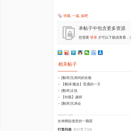
转载
,
一篇
,
贴吧
本帖子中包含更多资源
您需要
登录
才可以下载或查看，
相关帖子
[翻译]兄弟间的欢愉
【翻译/魔改】普通的一天
[翻译]太祖
【转载】越狱
[翻译]兄弟会
女神脚趾缝里的一颗星
打赏列表
共打赏了0次