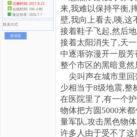
注册时间: 2017-9-23
来,我难以保持平衡,
在线时间: 106 小时
好
最后登录: 2026-7-7
壁,我向上看去,咦,
联系方式:
接着鞋子飞起,然后地
发消息
接着太阳消失了,天一
中逐渐弥漫开一股芳
整个市区的黑暗竟然
者
尖叫声在城市里回
少相当于8级地震,整
在医院里了,有一个护
物体把方圆5000米
量军队,攻击黑色物体
许多人由于受不了这