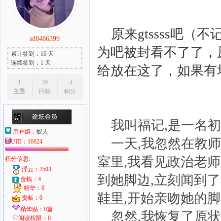
原来gtssss吧
sd8486399
大
为吧被封看不了了，
累计签到：16 天
连续签到：1 天
给放在这了，如果有
1
39
-4
主题
回帖
积分
我叫福记,是一名
用户组：
蚁人
一天,我忽然在教
UID：
10624
爱
室里,我看见政治老
积分信息:
浮云：2503
到她脚边,立刻闻到了
金钱：4
精华：0
鞋里,开始亲吻她的
贡献：0
精华贴：0篇
忽然,我恢复了原状
阅读权限：0