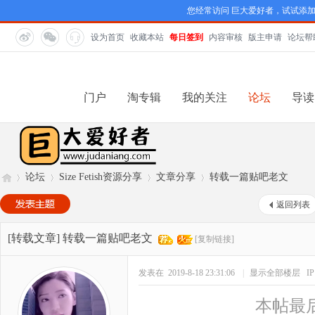
您经常访问 巨大爱好者，试试添
设为首页
收藏本站
每日签到
内容审核
版主申请
论坛帮
门户
淘专辑
我的关注
论坛
导读
论坛
Size Fetish资源分享
文章分享
转载一篇贴吧老文
返回列表
巨
»
›
›
›
[转载文章]
转载一篇贴吧老文
[复制链接]
发表在 2019-8-18 23:31:06
|
显示全部楼层
I
本帖最后由 