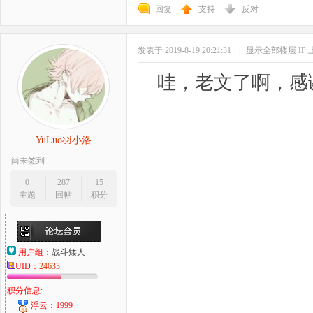
回复
支持
反对
发表于 2019-8-19 20:21:31
|
显示全部楼层
IP
哇，老文了啊，感
YuLuo羽小洛
尚未签到
0
287
15
主题
回帖
积分
用户组：
战斗矮人
UID：
24633
积分信息:
浮云：1999