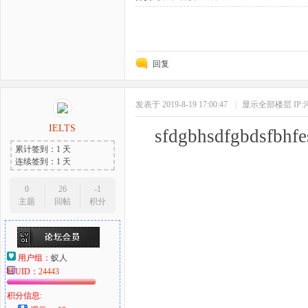
回复
发表于 2019-8-19 17:00:47
|
显示全部楼层
IP
IELTS
sfdgbhsdfgbdsfbhfe
累计签到：1 天
连续签到：1 天
0
26
-1
主题
回帖
积分
用户组：
蚁人
UID：
24443
积分信息: