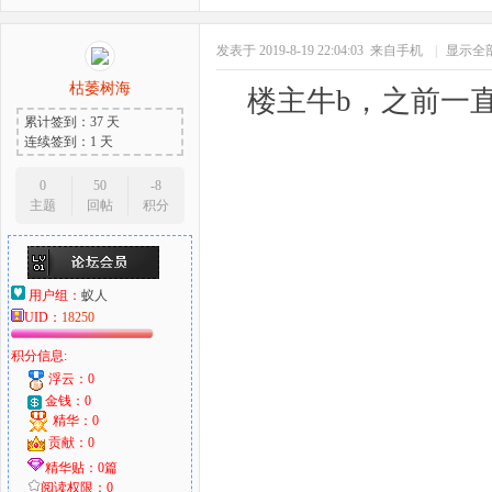
发表于 2019-8-19 22:04:03
来自手机
|
显示全
枯萎树海
楼主牛b，之前一
累计签到：37 天
连续签到：1 天
0
50
-8
主题
回帖
积分
用户组：
蚁人
UID：
18250
积分信息:
浮云：0
金钱：0
精华：0
贡献：0
精华贴：0篇
阅读权限：0