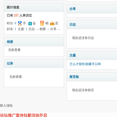
统计信息
分享
已有
217
人来访过
积分:
6
浮
金
精
贡
日志
钱:
5
云:
献:
--
华:
--
好友:
1
主题:
1
日志:
--
相册:
--
分享:
--
1040
现在还没有日志
相册
无权查看
主题
记录
怎么才能快速赚浮云呐
无权查看
留言板
现在还没有留言
新人须知
论坛推广宣传拉新活动开启