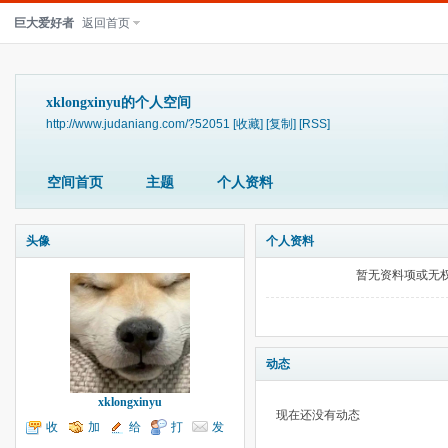
巨大爱好者
返回首页
xklongxinyu的个人空间
http://www.judaniang.com/?52051
[收藏]
[复制]
[RSS]
空间首页
主题
个人资料
头像
个人资料
暂无资料项或无
动态
xklongxinyu
现在还没有动态
收
加
给
打
发
听TA
为好友
我留言
个招呼
送消息