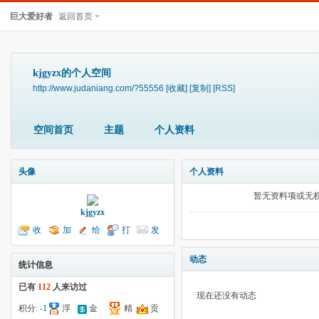
巨大爱好者
返回首页
kjgyzx的个人空间
http://www.judaniang.com/?55556
[收藏]
[复制]
[RSS]
空间首页
主题
个人资料
头像
个人资料
暂无资料项或无
kjgyzx
收
加
给
打
发
听TA
为好友
我留言
个招呼
送消息
动态
统计信息
已有
112
人来访过
现在还没有动态
积分:
-1
浮
金
精
贡