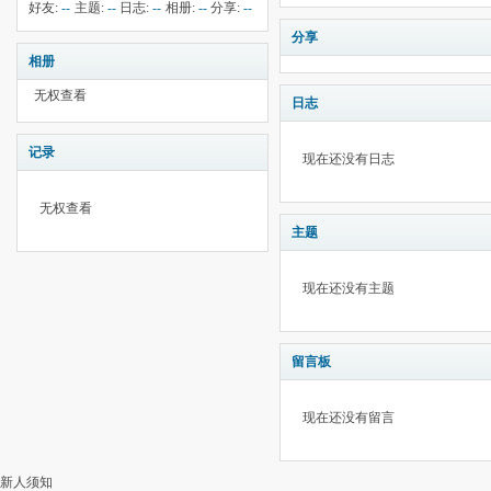
钱:
42
云:
献:
--
华:
--
好友:
--
主题:
--
日志:
--
相册:
--
分享:
--
2228
分享
相册
无权查看
日志
记录
现在还没有日志
无权查看
主题
现在还没有主题
留言板
现在还没有留言
新人须知