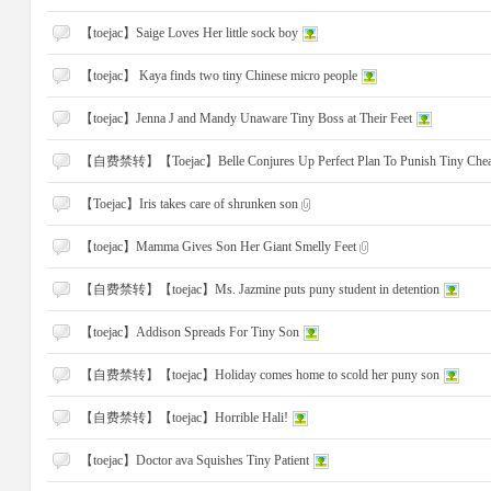
【toejac】Saige Loves Her little sock boy
大
【toejac】 Kaya finds two tiny Chinese micro people
【toejac】Jenna J and Mandy Unaware Tiny Boss at Their Feet
【自费禁转】【Toejac】Belle Conjures Up Perfect Plan To Punish Tiny Cheat
【Toejac】Iris takes care of shrunken son
【toejac】Mamma Gives Son Her Giant Smelly Feet
爱
【自费禁转】【toejac】Ms. Jazmine puts puny student in detention
【toejac】Addison Spreads For Tiny Son
【自费禁转】【toejac】Holiday comes home to scold her puny son
【自费禁转】【toejac】Horrible Hali!
【toejac】Doctor ava Squishes Tiny Patient
好