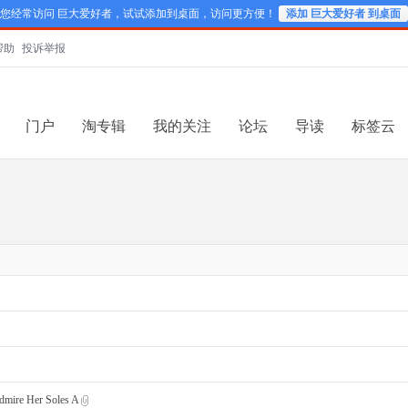
您经常访问 巨大爱好者，试试添加到桌面，访问更方便！
添加 巨大爱好者 到桌面
帮助
投诉举报
门户
淘专辑
我的关注
论坛
导读
标签云
ire Her Soles A