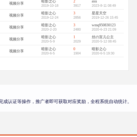
暗影之心
2
axu
视频分享
2019-10-18
3917
2023-8-11 08:49
暗影之心
3
星星天空
视频分享
2019-12-24
2856
2019-12-26 15:45
暗影之心
3
wmq950830123
视频分享
2020-2-20
2480
2020-6-23 21:09
暗影之心
1
丝の宣儿公主
视频分享
2020-5-9
2029
2020-5-12 08:45
暗影之心
0
暗影之心
视频分享
2020-6-5
1904
2020-6-5 19:30
完成认证等操作，推广者即可获取对应奖励，全程系统自动统计。