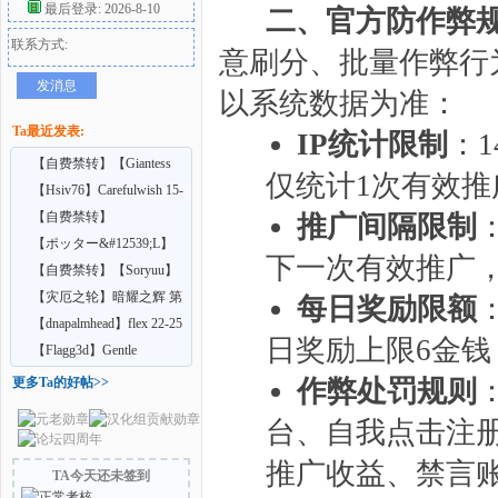
最后登录: 2026-8-10
二、官方防作弊规
联系方式:
好
意刷分、批量作弊行
发消息
以系统数据为准：
Ta最近发表:
IP统计限制
：
【自费禁转】【Giantess
仅统计1次有效
Shrinking Feet】A
【Hsiv76】Carefulwish 15-
16
【自费禁转】
推广间隔限制
【butre3004】Larger Than
【ポッター&#12539;L】
下一次有效推广
者
Lus
喝下药后变得比怪
【自费禁转】【Soryuu】
在巨大娘的家中受雇
【灾厄之轮】暗耀之辉 第
每日奖励限额
七章（上中）
【dnapalmhead】flex 22-25
日奖励上限6金
【Flagg3d】Gentle
Giantess
更多Ta的好帖>>
作弊处罚规则
台、自我点击注
推广收益、禁言
TA今天还未签到