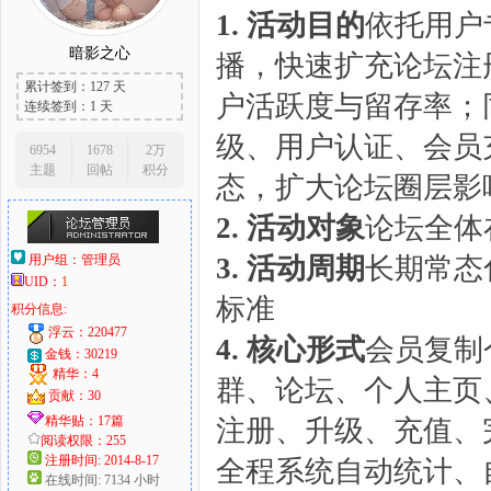
1. 活动目的
依托用户
暗影之心
播，快速扩充论坛注
累计签到：127 天
大
户活跃度与留存率；
连续签到：1 天
级、用户认证、会员
6954
1678
2万
主题
回帖
积分
态，扩大论坛圈层影
2. 活动对象
论坛全体
用户组：
管理员
3. 活动周期
长期常态
UID：
1
标准
积分信息:
爱
浮云：220477
4. 核心形式
会员复制
金钱：30219
精华：4
群、论坛、个人主页
贡献：30
精华贴：17篇
注册、升级、充值、
阅读权限：255
注册时间: 2014-8-17
全程系统自动统计、
在线时间: 7134 小时