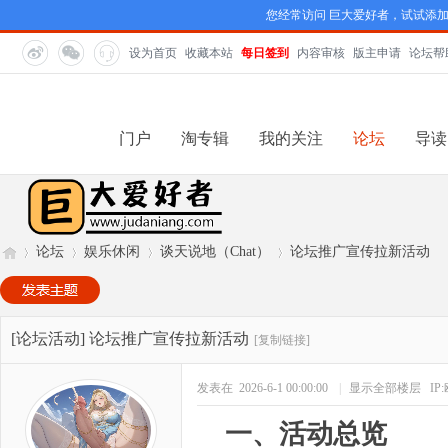
您经常访问 巨大爱好者，试试添
设为首页
收藏本站
每日签到
内容审核
版主申请
论坛帮
门户
淘专辑
我的关注
论坛
导读
论坛
娱乐休闲
谈天说地（Chat）
论坛推广宣传拉新活动
巨
»
›
›
›
[论坛活动]
论坛推广宣传拉新活动
[复制链接]
发表在 2026-6-1 00:00:00
|
显示全部楼层
IP
一、活动总览