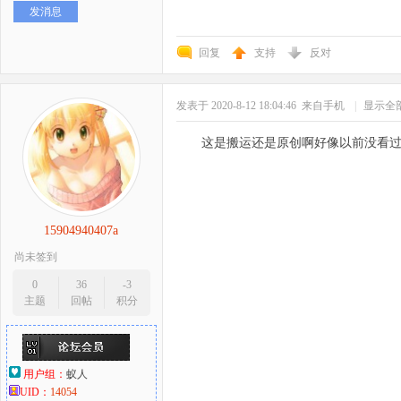
发消息
好
回复
支持
反对
发表于 2020-8-12 18:04:46
来自手机
|
显示全
这是搬运还是原创啊好像以前没看
者
15904940407a
尚未签到
0
36
-3
主题
回帖
积分
用户组：
蚁人
UID：
14054