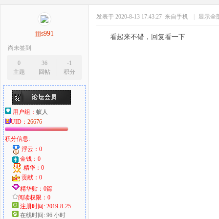
发表于 2020-8-13 17:43:27
来自手机
|
显示全
jjjs991
看起来不错，回复看一下
尚未签到
0
36
-1
主题
回帖
积分
用户组：
蚁人
UID：
26676
积分信息:
浮云：0
金钱：0
精华：0
贡献：0
精华贴：0篇
阅读权限：0
注册时间: 2019-8-25
在线时间: 96 小时