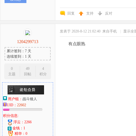
回复
支持
反对
发表于 2020-8-12 21:02:40
来自手机
|
显示全
1204299713
有点眼熟
累计签到：7 天
连续签到：1 天
0
49
4
主题
回帖
积分
用户组：
战斗矮人
UID：
22602
积分信息:
浮云：2266
金钱：1
精华：0