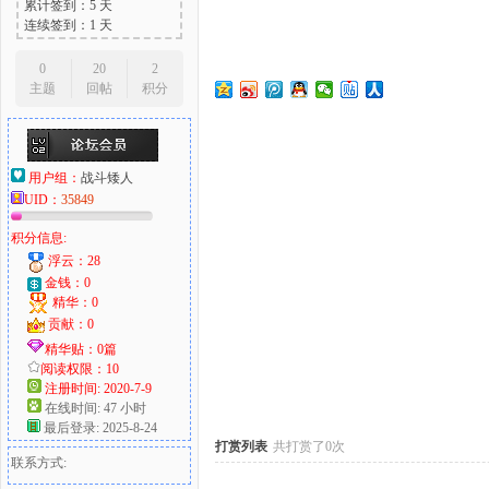
累计签到：5 天
连续签到：1 天
0
20
2
主题
回帖
积分
大
用户组：
战斗矮人
UID：
35849
积分信息:
浮云：28
金钱：0
精华：0
爱
贡献：0
精华贴：0篇
阅读权限：10
注册时间: 2020-7-9
在线时间: 47 小时
最后登录: 2025-8-24
打赏列表
共打赏了0次
联系方式: