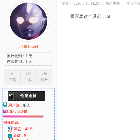
发表于 2020-8-13 14:26:48
来自手机
|
显示全
很喜欢这个设定，ilil
544943664
累计签到：1 天
连续签到：1 天
0
160
-26
主题
回帖
积分
用户组：
蚁人
UID：
29348
积分信息:
浮云：4205
金钱：0