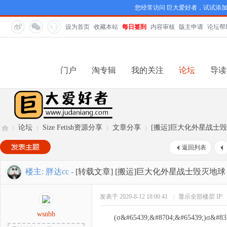
您经常访问 巨大爱好者，试试添
设为首页
收藏本站
每日签到
内容审核
版主申请
论坛帮
门户
淘专辑
我的关注
论坛
导读
论坛
Size Fetish资源分享
文章分享
[搬运]巨大化外星战士
返回列表
巨
»
›
›
›
楼主:
胖达cc
-
[转载文章]
[搬运]巨大化外星战士毁灭地球
发表于 2020-8-12 18:00:41
|
显示全部楼层
IP:
wsnbb
(σ&#65439;&#8704;&#65439;)σ&#83