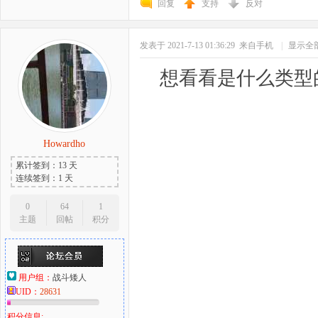
回复
支持
反对
发表于 2021-7-13 01:36:29
来自手机
|
显示全
想看看是什么类型
Howardho
累计签到：13 天
连续签到：1 天
0
64
1
主题
回帖
积分
用户组：
战斗矮人
UID：
28631
积分信息: