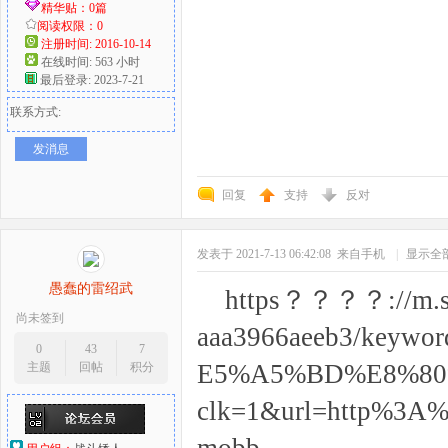
精华贴：0篇
阅读权限：0
注册时间: 2016-10-14
在线时间: 563 小时
最后登录: 2023-7-21
联系方式:
发消息
回复
支持
反对
发表于 2021-7-13 06:42:08
来自手机
|
显示全
愚蠢的雷绍武
https？？？？://m.so
尚未签到
aaa3966aeeb3/ke
0
43
7
E5%A5%BD%E8%80%85
主题
回帖
积分
clk=1&url=http%3A