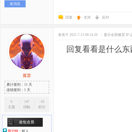
发消息
好
回复
支持
反对
发表于 2021-7-13 00:14:20
|
显示全部楼层
IP
回复看看是什么东
者
孤雷
累计签到：11 天
连续签到：1 天
0
147
-10
主题
回帖
积分
用户组：
蚁人