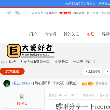
您经常访问 巨大爱好者，试试添
设为首页
收藏本站
每日签到
内容审核
版主申请
论坛帮
门户
淘专辑
我的关注
论坛
导读
论坛
Size Fetish资源分享
文章分享
十六夜《师生》
返回列表
巨
»
›
›
›
楼主:
k665
-
[热心翻译]
十六夜《师生》
[复制链接]
发表于 2021-7-13 00:02:13
来自手机
|
显示全
哇里头
感谢分享一下reoreore