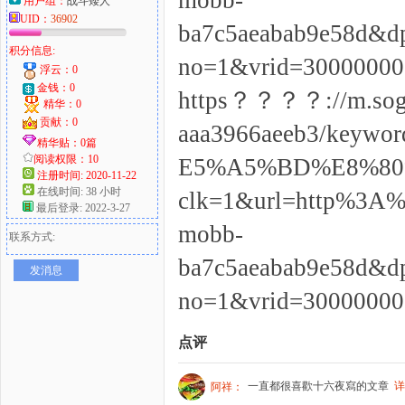
mobb-
用户组：
战斗矮人
UID：
36902
ba7c5aeabab9e58d&
积分信息:
no=1&vrid=30000
浮云：0
金钱：0
https？？？？://m.sogo
精华：0
贡献：0
aaa3966aeeb3/ke
精华贴：0篇
阅读权限：10
E5%A5%BD%E8%80%85
注册时间: 2020-11-22
在线时间: 38 小时
clk=1&url=http%3A
最后登录: 2022-3-27
mobb-
联系方式:
ba7c5aeabab9e58d&
发消息
no=1&vrid=30000
点评
一直都很喜歡十六夜寫的文章
详
阿祥：