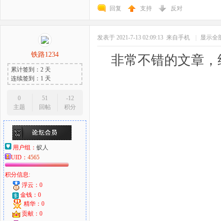
回复
支持
反对
发表于 2021-7-13 02:09:13
来自手机
|
显示全
铁路1234
非常不错的文章，
累计签到：2 天
连续签到：1 天
0
51
-12
主题
回帖
积分
用户组：
蚁人
UID：
4565
积分信息:
浮云：0
金钱：0
精华：0
贡献：0