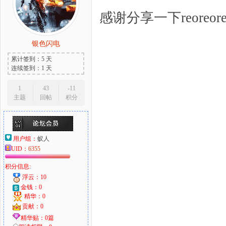
感谢分享一下reoreoreor
银色闪电
累计签到：5 天
连续签到：1 天
1
43
-11
主题
回帖
积分
用户组：
蚁人
UID：
6355
积分信息:
浮云：10
金钱：0
精华：0
贡献：0
精华贴：0篇