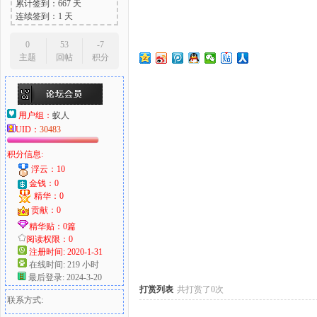
累计签到：667 天
连续签到：1 天
0
53
-7
主题
回帖
积分
大
用户组：
蚁人
UID：
30483
积分信息:
浮云：10
金钱：0
精华：0
爱
贡献：0
精华贴：0篇
阅读权限：0
注册时间: 2020-1-31
在线时间: 219 小时
最后登录: 2024-3-20
打赏列表
共打赏了0次
联系方式: