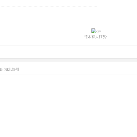
还木有人打赏~
IP:湖北随州