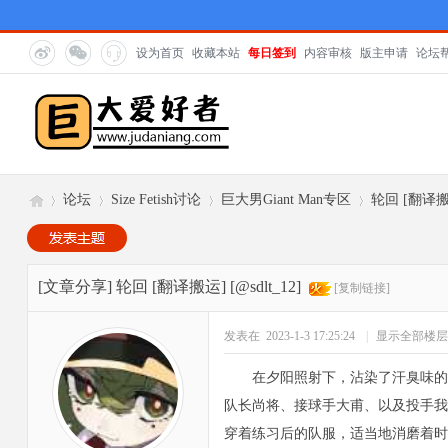
设为首页
收藏本站
每日签到
内容审核
版主申请
论坛
论坛
Size Fetish讨论
巨大男Giant Man专区
轮回 [翻译搬运]
巨
»
›
›
›
[文章分享]
轮回 [翻译搬运] [@sdlt_12]
[复制链接]
发表在 2023-1-3 17:25:24
|
显示全部楼层
在夕阳照射下，沾染了汗臭味的
队长尚将、接球手大甫、以及投手我
穿着练习后的队服，适当地消磨着时