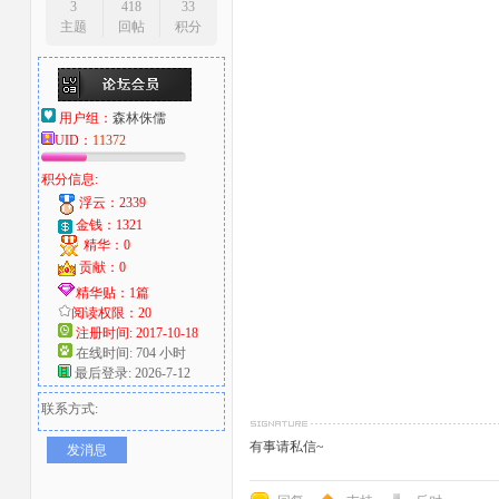
3
418
33
主题
回帖
积分
用户组：
森林侏儒
UID：
11372
积分信息:
浮云：2339
金钱：1321
精华：0
贡献：0
精华贴：1篇
阅读权限：20
注册时间: 2017-10-18
在线时间: 704 小时
最后登录: 2026-7-12
联系方式:
有事请私信~
发消息