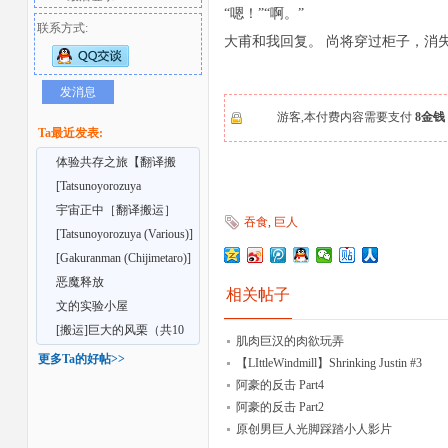
“嗯！”“啊。”
联系方式:
大甫和我回复。 尚将穿过柜子，消
发消息
游客,本付费内容需要支付
8金钱
Ta最近发表:
体验共存之旅【翻译搬
运】【@sdlt_12】【无
[Tatsunoyorozuya
者
(Various)]MAWS2
宇宙正中［翻译搬运］
吞食
,
巨人
［@sdlt_12]
[Tatsunoyorozuya (Various)]
MAWS [Chines
[Gakuranman (Chijimetaro)]
GiantFlag [En
恶魔释放
相关帖子
文的实验小屋
[搬运]巨大的风栗（共10
肌肉巨汉的肉欲玩弄
篇）
更多Ta的好帖>>
【LIttleWindmill】Shrinking Justin #3
阿豪的反击 Part4
阿豪的反击 Part2
原创男巨人光脚踩踏小人影片