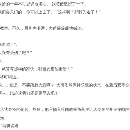
责收拾的一年不可思议地搭话。 我随便敷衍了一下。
我们会关门的，你可以上去了。”“这样啊！那我先走了！”
教室。不久，脚步声渐远，大甫催促般地喊道。
快走吧！”。
太兴奋受伤了吧？”
鼻。
，就算有那样的家伙，我也要把他击溃！”
将叮嘱道。
的……但是，不要疏忽大意啊？”大甫依然保持乐观的状态，在脑后双手交
啊～。比起这我们还是更早去吧！”
形状奇怪的钥匙。然后，把它插入社团教室角落里无人使用的柜子的锁里
光。
。”尚将说道