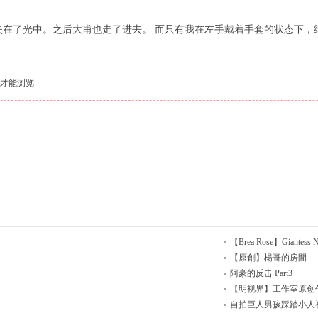
失在了光中。之后大甫也走了进去。 而只有我在左手戴着手套的状态下，
才能浏览
【Brea Rose】Giantess Nu
【原創】楊哥的房間
阿豪的反击 Part3
【明视界】工作室原创
自拍巨人男孩踩踏小人