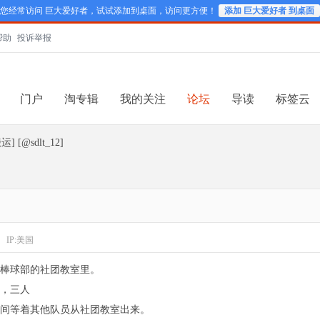
您经常访问 巨大爱好者，试试添加到桌面，访问更方便！
添加 巨大爱好者 到桌面
帮助
投诉举报
门户
淘专辑
我的关注
论坛
导读
标签云
 [@sdlt_12]
IP:美国
棒球部的社团教室里。
，三人
间等着其他队员从社团教室出来。