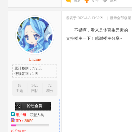
回复
支持
反对
发表于 2023-1-8 13:32:21
|
显示全部楼层
不错啊，看来是体育生元素的
支持楼主一下！感谢楼主分享~
Undine
累计签到：772 天
连续签到：1 天
18
1425
72
主题
回帖
积分
用户组：
联盟人类
UID：
38650
积分信息: