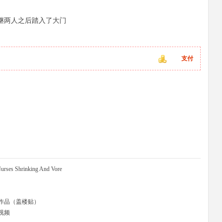
继两人之后踏入了大门
支付
rses Shrinking And Vore
作品（盖楼贴）
视频