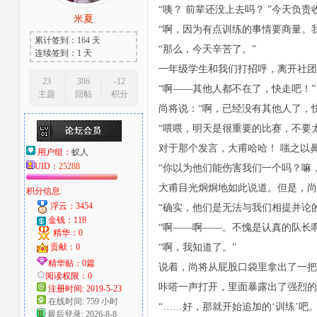
“咦？ 前辈还没上去吗？ ”今天负
米夏
大
“啊，因为有点训练的事情要商量。
累计签到：164 天
“那么，今天辛苦了。”
连续签到：1 天
一年级学生和我们打招呼，离开社团
23
386
-12
“啊——其他人都不在了，快走吧！”
主题
回帖
积分
尚将说：“啊，已经没有其他人了，
“喂喂，明天是很重要的比赛，不要
对于那个发言，大甫哈哈！ 嗤之以
用户组：
蚁人
UID：
25288
爱
“你以为他们能伤害我们一个吗？嘛
大甫目光炯炯地如此说道。但是，尚
积分信息:
浮云：3454
“确实，他们是无法与我们相提并论
金钱：118
“啊——啊——。不愧是认真的队长
精华：0
贡献：0
“啊，我知道了。”
精华贴：0篇
说着，尚将从屁股口袋里拿出了一把
阅读权限：0
咔嗒一声打开，里面暴露出了强烈的
注册时间: 2019-5-23
在线时间: 759 小时
“……好，那就开始追加的‘训练’吧
好
最后登录: 2026-8-8