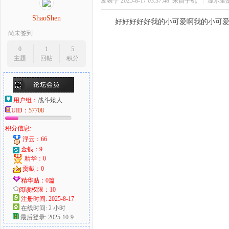
发表于 2025-8-17 03:37:48
来自手机
|
显示全
ShaoShen
好好好好好我的小可爱啊我的小可
尚未签到
0
1
5
主题
回帖
积分
用户组：
战斗矮人
UID：
57708
积分信息:
浮云：66
金钱：9
精华：0
贡献：0
精华贴：0篇
阅读权限：10
注册时间: 2025-8-17
在线时间: 2 小时
最后登录: 2025-10-9