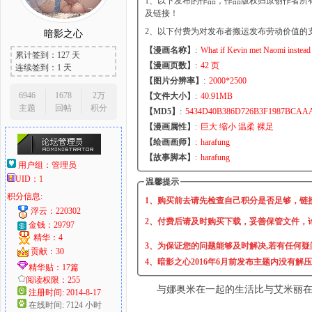
1、以下发布的作品，作品版权归原创作者所
及链接！
2、以下付费为对发布者搬运发布劳动价值的
暗影之心
【漫画名称】
:
What if Kevin met Naomi instead o
累计签到：127 天
大
【漫画页数】
:
42 页
连续签到：1 天
【图片分辨率】
:
2000*2500
6946
1678
2万
【文件大小】
:
40.91MB
主题
回帖
积分
【MD5】
:
5434D40B386D726B3F1987BCAA
【漫画属性】
:
巨大 缩小 温柔 裸足
【绘画画师】
:
harafung
【故事脚本】
:
harafung
用户组：
管理员
UID：
1
温馨提示
积分信息:
爱
1、购买前去请先检查自己积分是否足够，链
浮云：220302
2、付费后请及时购买下载，妥善保管文件，
金钱：29797
精华：4
3、为保证您的问题能够及时解决,若有任何疑
贡献：30
4、暗影之心2016年6月前发布主题内没有解
精华贴：17篇
阅读权限：255
与娜奥米在一起的生活比与艾米丽
注册时间: 2014-8-17
在线时间: 7124 小时