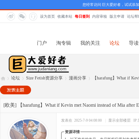
您经常访问 巨大爱好者，试试添
设为首页
收藏本站
每日签到
内容审核
版主申请
论坛帮
门户
淘专辑
我的关注
论坛
导读
论坛
Size Fetish资源分享
漫画分享
【harafung】What if Kevin 
巨
»
›
›
›
[欧美]
【harafung】What if Kevin met Naomi instead of Mia after Em
发表在 2025-7-9 04:08:00
|
显示全部楼层
IP
资源详情