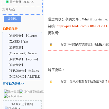
最后登录: 2026-8-5
联系方式:
好
发消息
通过网盘分享的文件：What if Kevin met Naomi i
链接:
https://pan.baidu.com/s/18GCqGS
Ta最近发表:
提取码:
【自费禁转】【Giantess
Shrinking Feet】A
【XABBX】Yae
游客,本付费内容需要支付
8金钱
才能
Confidential training
【自费禁转】
【Vrgiantess】Your school
【Condorman2】Galacta
者
cr
【自费禁转】【tinyman】
Ep9 extra – Lurk
【自费禁转】
解压密码：
【AdultingX】Giantess Feet
【亭风酒寺御】宿縁の絡
C
み合い
【MICROMD】A LITTLE
游客，如果您要查看本帖隐藏内容请
MAGIC 8-9
更多Ta的好帖>>
TA今天还未签到