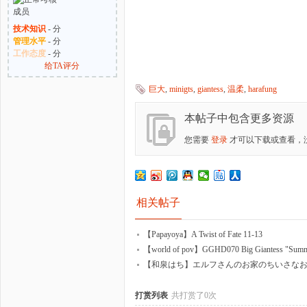
技术知识
- 分
管理水平
- 分
工作态度
- 分
给TA评分
巨大
,
minigts
,
giantess
,
温柔
,
harafung
本帖子中包含更多资源
您需要
登录
才可以下载或查看，
相关帖子
【Papayoya】A Twist of Fate 11-13
【world of pov】GGHD070 Big Giantess "Sum
【和泉はち】エルフさんのお家のちいさな
打赏列表
共打赏了0次