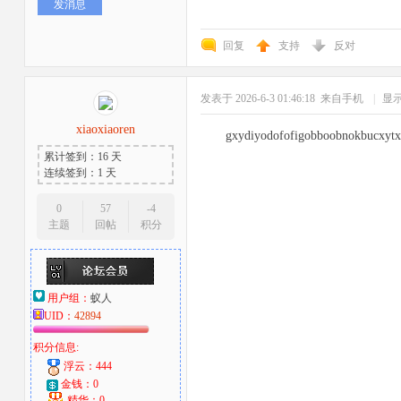
发消息
回复
支持
反对
发表于 2026-6-3 01:46:18
来自手机
|
显
xiaoxiaoren
gxydiyodofofigobboobnokbucxytx
累计签到：16 天
者
连续签到：1 天
0
57
-4
主题
回帖
积分
用户组：
蚁人
UID：
42894
积分信息:
浮云：444
金钱：0
精华：0