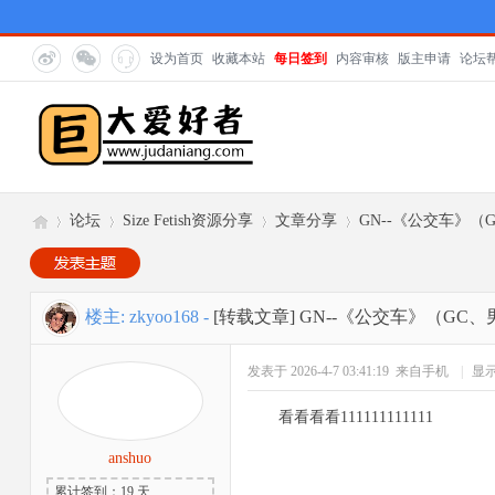
设为首页
收藏本站
每日签到
内容审核
版主申请
论坛
论坛
Size Fetish资源分享
文章分享
GN--《公交车》（
巨
»
›
›
›
楼主:
zkyoo168
-
[转载文章]
GN--《公交车》（GC、
发表于 2026-4-7 03:41:19
来自手机
|
显
看看看看111111111111
anshuo
累计签到：19 天