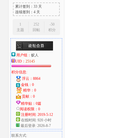
累计签到：33 天
连续签到：4 天
1
252
-50
主题
回帖
积分
用户组：
蚁人
UID：
25145
积分信息:
浮云：8864
金钱：0
精华：0
贡献：0
精华贴：0篇
阅读权限：0
注册时间: 2019-5-12
在线时间: 920 小时
最后登录: 2026-8-7
联系方式: