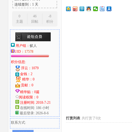
连续签到：1 天
大
0
46
-8
主题
回帖
积分
用户组：
蚁人
UID：
17578
积分信息:
浮云：1079
爱
金钱：2
精华：0
贡献：0
精华贴：0篇
阅读权限：0
注册时间: 2018-7-21
在线时间: 186 小时
最后登录: 2026-8-6
打赏列表
共打赏了0次
联系方式:
好