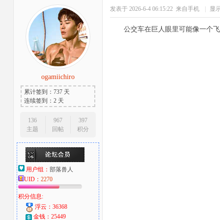
发表于 2026-6-4 06:15:22
来自手机
|
显
公交车在巨人眼里可能像一个飞
ogamiichiro
累计签到：737 天
连续签到：2 天
136
967
397
主题
回帖
积分
用户组：
部落兽人
UID：
2270
积分信息:
浮云：36368
金钱：25449