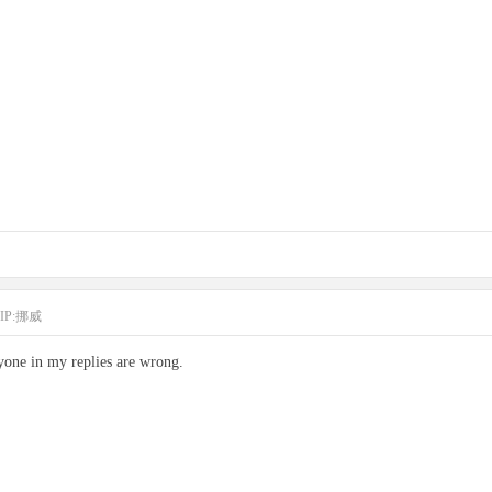
IP:挪威
ryone in my replies are wrong.