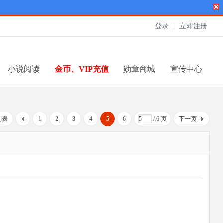
登录
|
立即注册
小说阅读
金币、VIP充值
勋章商城
宣传中心
列表
1
2
3
4
5
6
/ 6 页
下一页