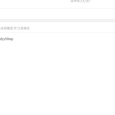
还木有人打赏~
示全部楼层
IP:江苏南京
dyyfibnp