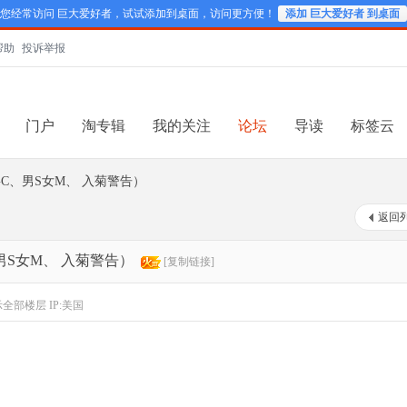
您经常访问 巨大爱好者，试试添加到桌面，访问更方便！
添加 巨大爱好者 到桌面
帮助
投诉举报
门户
淘专辑
我的关注
论坛
导读
标签云
GC、男S女M、 入菊警告）
返回
男S女M、 入菊警告）
[复制链接]
示全部楼层
IP:美国