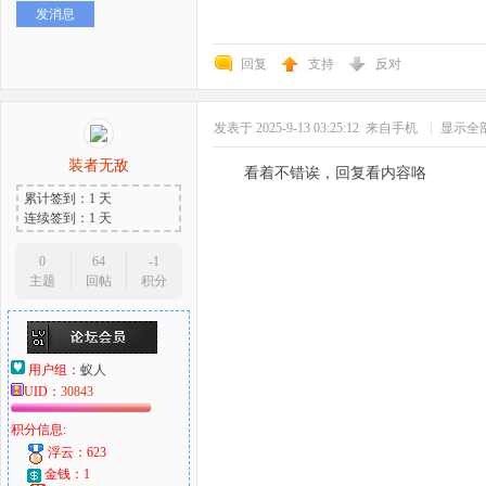
发消息
好
回复
支持
反对
发表于 2025-9-13 03:25:12
来自手机
|
显示全
装者无敌
看着不错诶，回复看内容咯
累计签到：1 天
连续签到：1 天
者
0
64
-1
主题
回帖
积分
用户组：
蚁人
UID：
30843
积分信息:
浮云：623
金钱：1