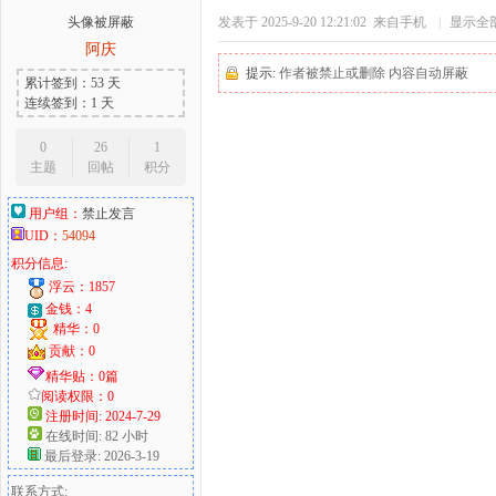
头像被屏蔽
发表于 2025-9-20 12:21:02
来自手机
|
显示全
阿庆
提示:
作者被禁止或删除 内容自动屏蔽
累计签到：53 天
连续签到：1 天
0
26
1
主题
回帖
积分
用户组：
禁止发言
UID：
54094
积分信息:
浮云：1857
金钱：4
精华：0
贡献：0
精华贴：0篇
阅读权限：0
注册时间: 2024-7-29
在线时间: 82 小时
最后登录: 2026-3-19
联系方式: