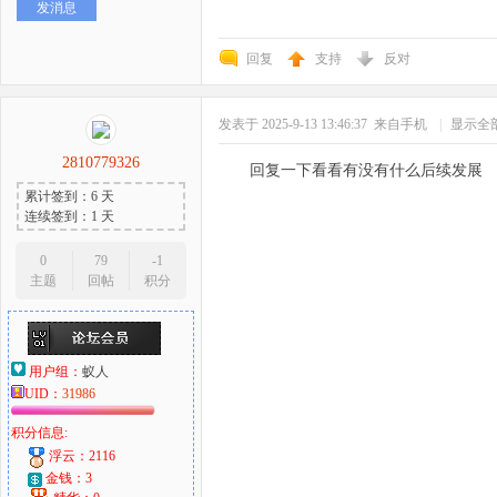
发消息
回复
支持
反对
发表于 2025-9-13 13:46:37
来自手机
|
显示全
2810779326
回复一下看看有没有什么后续发展
累计签到：6 天
连续签到：1 天
0
79
-1
主题
回帖
积分
用户组：
蚁人
UID：
31986
积分信息:
浮云：2116
金钱：3