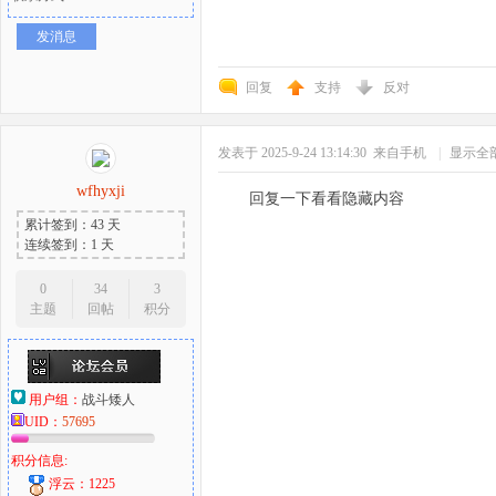
发消息
回复
支持
反对
发表于 2025-9-24 13:14:30
来自手机
|
显示全
wfhyxji
回复一下看看隐藏内容
累计签到：43 天
连续签到：1 天
0
34
3
主题
回帖
积分
用户组：
战斗矮人
UID：
57695
积分信息:
浮云：1225