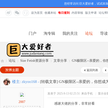
您经常访问 巨大爱好者，试试添
设为首页
收藏本站
每日签到
内容审核
版主申请
论坛帮
门户
淘专辑
我的关注
论坛
导读
论坛
Size Fetish资源分享
文章分享
GN极限区--亲爱的，
返回列表
巨
»
›
›
›
楼主:
zkyoo168
-
[转载文章]
GN极限区--亲爱的，你想成
发表于 2025-9-13 02:25:51
来自手机
|
显示全
2007
感谢大佬的分享，非常好看