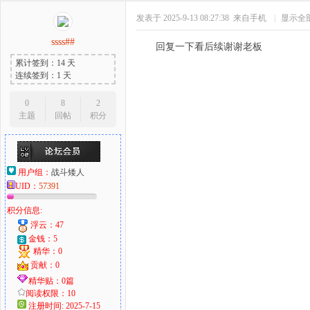
发表于 2025-9-13 08:27:38
来自手机
|
显示全
ssss##
回复一下看后续谢谢老板
累计签到：14 天
连续签到：1 天
0
8
2
主题
回帖
积分
用户组：
战斗矮人
UID：
57391
积分信息:
浮云：47
金钱：5
精华：0
贡献：0
精华贴：0篇
阅读权限：10
注册时间: 2025-7-15