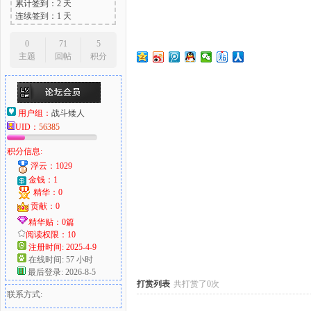
累计签到：2 天
连续签到：1 天
0
71
5
主题
回帖
积分
大
用户组：
战斗矮人
UID：
56385
积分信息:
浮云：1029
金钱：1
精华：0
爱
贡献：0
精华贴：0篇
阅读权限：10
注册时间: 2025-4-9
在线时间: 57 小时
最后登录: 2026-8-5
打赏列表
共打赏了0次
联系方式: