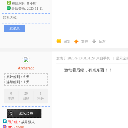
在线时间: 8 小时
最后登录: 2025-11-11
联系方式:
发消息
回复
支持
反对
发表于 2025-9-13 08:31:29
来自手机
|
显示全
Archeradc
激动看后续，有点东西！！
累计签到：6 天
连续签到：1 天
0
20
1
主题
回帖
积分
用户组：
战斗矮人
UID：
36681