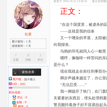
发表于 2016-10-22 14:46:16
|
显示全部楼
正文：
“在这个国度里，被虐杀的
——这就是我的信条
红茶
又一个嘈杂的早晨，太阳被
累计签到：1 天
向我报丧。
连续签到：1 天
乌鸦的羽毛就同人心一般黑
7
57
3
嗯哼，像咖啡一样苦闷的东
主题
回帖
积分
是什么？
现在我就走在前往刑事部办
脚步声越来越近了，办公室
用户组：
战斗矮人
UID：
3662
“无法忍受……”
我一脚踹开了铁门，在门轰
积分信息:
浮云：0
关紧要的东西后，埋头处理档案
金钱：0
警员颤抖着身子好不容易抬起头
精华：0