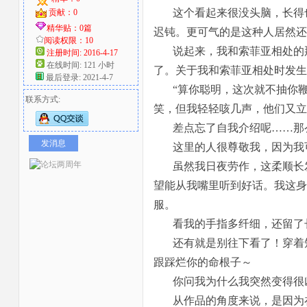
这个看起来很没头脑，长得
贡献：0
精华贴：0篇
迟钝。更可气的是这种人居然还
阅读权限：10
说起来，我和索菲亚相处的
注册时间: 2016-4-17
在线时间: 121 小时
了。关于我和索菲亚相处时发生
最后登录: 2021-4-7
“算你聪明，这次就不抽你
联系方式:
笑，但我轻轻咳几声，他们又立
差点忘了自我介绍呢……那
发消息
这里的人很尊敬我，因为我
虽然我日夜劳作，这柔顺长
望能从我嘴里听到好话。我这身
服。
看我的手指多纤细，还留了
还有就是别往下看了！穿着
跟踩烂你的命根子～
你问我为什么我突然变得很
从作品的角度来说，是因为