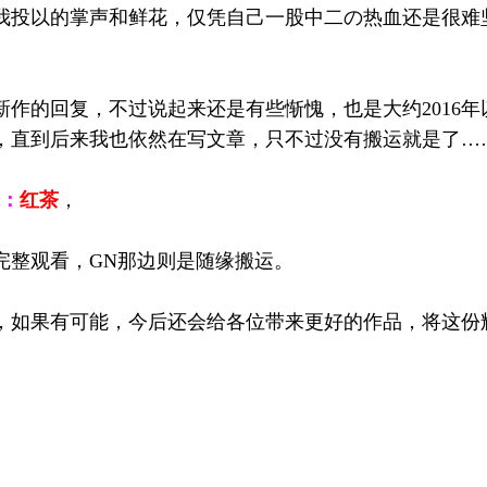
我投以的掌声和鲜花，仅凭自己一股中二の热血还是很难
作的回复，不过说起来还是有些惭愧，也是大约2016年
，直到后来我也依然在写文章，只不过没有搬运就是了…
d：
红茶
，
完整观看，GN那边则是随缘搬运。
，如果有可能，今后还会给各位带来更好的作品，将这份