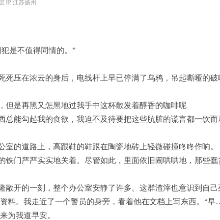
层
IP:江苏扬州
囚犯是不值得同情的。”
死死压在浓云的身后，电线杆上早已停满了乌鸦，吊起嘶哑的破
，但是再黑又怎黑地过我手中这杯散发着醇香的咖啡呢
西总能勾起我的食欲，我迫不及待要把这些肮脏的谎言都一饮而
公室的道路上，高跟鞋的鞋跟在陶瓷地砖上轻微碰撞咚咚作响。
的铁门严严实实地关着。尽管如此，里面依旧闹哄哄地，那些蠢
隆敞开的一刻，整个办公室安静了许多。这群渣滓也意识到自己
资料。我走近了一个警员的身旁，看着他在文档上写东西。“早
来为我道早安。