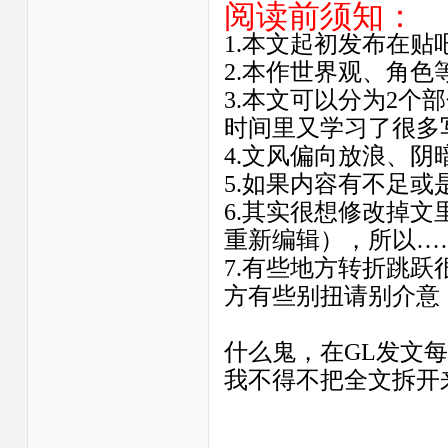
阅读前须知：
1.本文起初发布在
2.本作世界观、角
3.本文可以分为2
时间里又学习了很多
4.文风偏向放浪、
5.如果内容有不足
6.其实很想修改掉
重新编辑），所以…
7.有些地方转折跳
方有些别扭请别介意
什么鬼，在GL发文每
我不得不把全文拆开