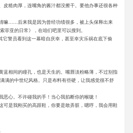
、皮糙肉厚，连嘴角的酱汁都没擦干。要他办事还很各种
情嘛……后来我是因为曾经功绩很多，被上头保释出来
索菲亚的日常》，在咱们吧里可以搜到。
。其它警员看到这一幕暗自庆幸，甚至幸灾乐祸在底下偷
黄蓝相间的瞳孔，也是天生的。嘴唇淡粉略薄，不过别指
满满的中世纪风格。只是布料有些硬，让我感觉很不舒
我恶心。不许碰我的手！当心我掐断你的喉咙！
这可是我刚买的高跟鞋，你要是敢弄脏，嗯哼，我会用鞋
。