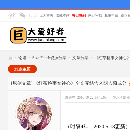
设为首页
收藏本站
每日签到
内容审核
版主申请
论坛
论坛
Size Fetish资源分享
文章分享
《红茶检事女神心
巨
»
›
›
›
[原创文章]
《红茶检事女神心》全文完结含入阴入菊成分
发表在 2016-10-22 14:45:09
|
显示全部楼
（时隔4年，2020.5.18更新