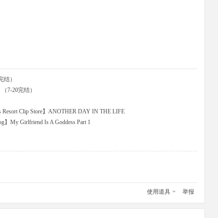
完结）
d （7-20完结）
ort Clip Store】ANOTHER DAY IN THE LIFE
 Girlfriend Is A Goddess Part 1
使用道具
举报