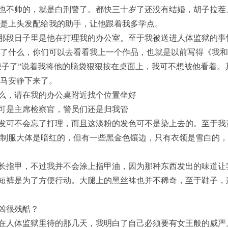
也不帅的，就是白刑警了。都快三十岁了还没有结婚，胡子拉茬
是上头发配给我的助手，让他跟着我多学点。
那段日子里是他在打理我的办公室。至于我被送进人体监狱的事
了什么，你们可以去看看我上一个作品，也就是以前写得《我和
鞭子了”说着我将他的脑袋狠狠按在桌面上，我可不想被他看着
马安静下来了。
么，请在我的办公桌附近找个位置坐好
可是主席检察官，警员们还是归我管
发可不会忘了打理，而且这淡粉的发色可不是染上去的。至于我
制服大体是暗红的，但有一些黑金色镶边，只有衣领是雪白的，
长指甲，不过我并不会涂上指甲油，因为那种东西发出的味道让
短裤是为了方便行动。大腿上的黑丝袜也并不稀奇，至于鞋子，
凶很残酷？
在人体监狱里待的那几天，我明白了自己必须要有女王般的威严