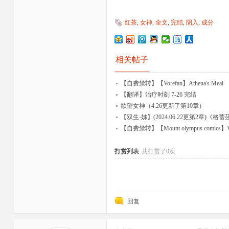
红茶
,
女神
,
全文
,
完结
,
阴入
,
成分
相关帖子
【自费禁转】【Vorefan】Athena's Meal
【翻译】治疗时刻 7-26 完结
欲望女神（4.26更新了第10章）
【双生-姊】(2024.06.22更第2章)《
【自费禁转】【Mount olympus comics】Valk
打赏列表
共打赏了0次
回复