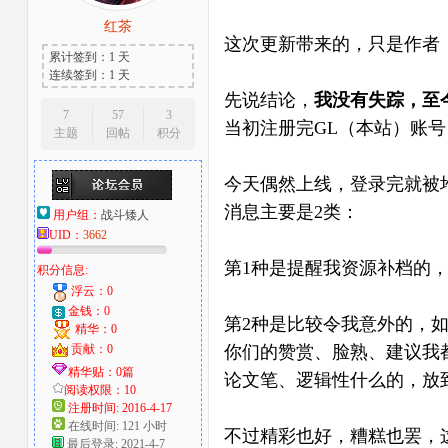
红茶
大
这次更新带来的，只是作者
累计签到：1 天
连续签到：1 天
先说结论，
我没有失踪，至
7
57
3
当初注册完GL（本站）账
主题
回帖
积分
今天偶然上线，登录完就被
消息主要是2类：
用户组：
战斗矮人
UID：
3662
爱
第1种是提醒我资源补档的
积分信息:
浮云：0
金钱：0
第2种是比较令我意外的，如
精华：0
贡献：0
你们的赞赏、脸熟、建议我
精华贴：0篇
论文笔、逻辑性什么的，放
阅读权限：10
注册时间: 2016-4-17
在线时间: 121 小时
不过精彩也好，糟糕也罢，
好
最后登录: 2021-4-7