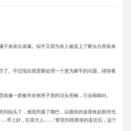
嗓子来发出哀嚎。似乎又因为有人被送上了断头台而前来
尽了。不过现在我需要处理一个更为棘手的问题，猜猜看
货就像一群被关在铁匣子里的没头苍蝇，只会嗡嗡叫。
死到临头了，感觉闭紧了嘴巴，以最快的速度收起那些无
……早上好，红茶大人……”察觉到我逐渐的逼近后，这个