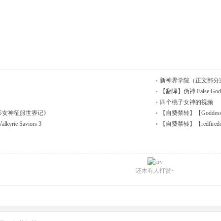
新神界学院（正文部分
【翻译】伪神 False Go
四个桃子女神的视频
格蕾莎女神征服世界记》
【自费禁转】【Goddess Res
yrie Saviors 3
【自费禁转】【redfiredog】My
还木有人打赏~