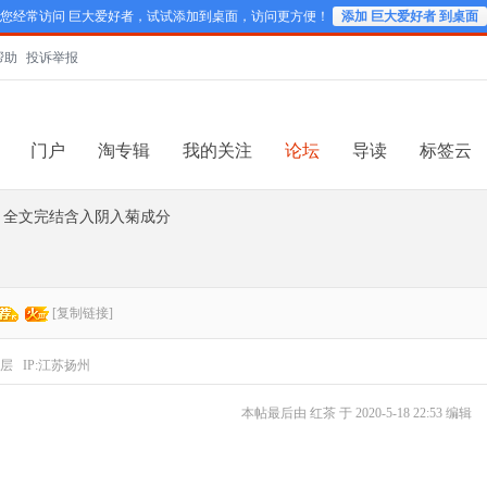
您经常访问 巨大爱好者，试试添加到桌面，访问更方便！
添加 巨大爱好者 到桌面
帮助
投诉举报
门户
淘专辑
我的关注
论坛
导读
标签云
》全文完结含入阴入菊成分
[复制链接]
层
IP:江苏扬州
本帖最后由 红茶 于 2020-5-18 22:53 编辑
）