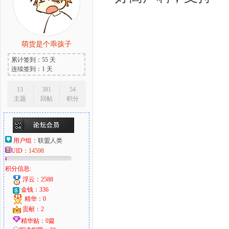
萌货是个乖孩子
累计签到：55 天
连续签到：1 天
13
381
54
主题
回帖
积分
用户组：
联盟人类
UID：
14598
积分信息:
浮云：2588
金钱：336
精华：0
贡献：2
精华贴：0篇