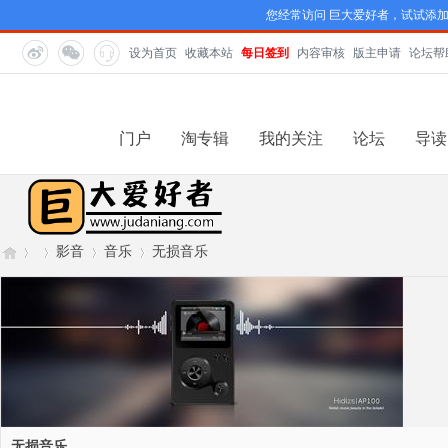
您经常访问 巨大爱好者，试试添
设为首页
收藏本站
每日签到
内容审核
版主申请
论坛帮
门户
淘专辑
我的关注
论坛
导读
影音
音乐
无损音乐
巨
›
›
›
›
无损音乐