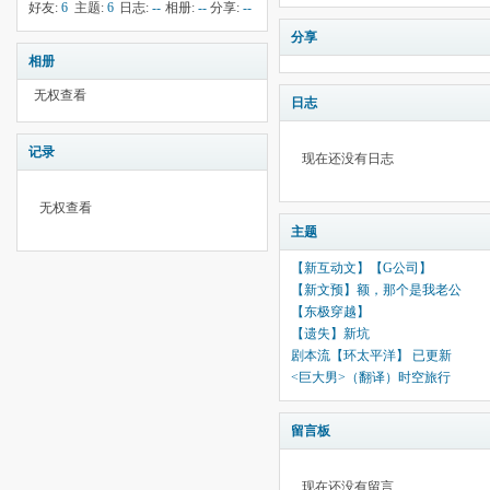
-12
钱:
4
云:
献:
--
华:
--
好友:
6
主题:
6
日志:
--
相册:
--
分享:
--
4053
分享
相册
无权查看
日志
记录
现在还没有日志
无权查看
主题
【新互动文】【G公司】
【新文预】额，那个是我老公
【东极穿越】
【遗失】新坑
剧本流【环太平洋】 已更新
<巨大男>（翻译）时空旅行
留言板
现在还没有留言