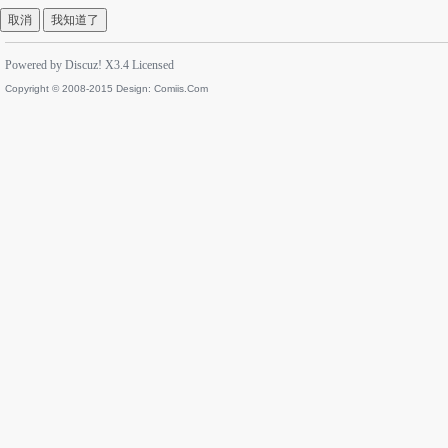
取消
我知道了
Powered by
Discuz!
X3.4
Licensed
Copyright © 2008-2015 Design:
Comiis.Com