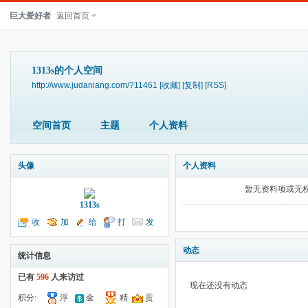
巨大爱好者
返回首页
1313s的个人空间
http://www.judaniang.com/?11461
[收藏]
[复制]
[RSS]
空间首页
主题
个人资料
头像
个人资料
暂无资料项或无
1313s
收
加
给
打
发
听TA
为好友
我留言
个招呼
送消息
动态
统计信息
已有
596
人来访过
现在还没有动态
积分:
浮
金
精
贡