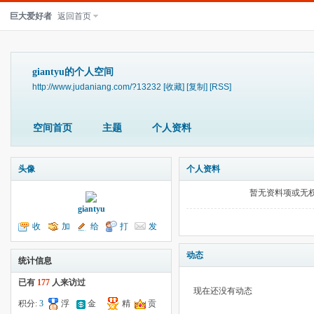
巨大爱好者
返回首页
giantyu的个人空间
http://www.judaniang.com/?13232
[收藏]
[复制]
[RSS]
空间首页
主题
个人资料
头像
个人资料
暂无资料项或无
giantyu
收
加
给
打
发
听TA
为好友
我留言
个招呼
送消息
动态
统计信息
已有
177
人来访过
现在还没有动态
积分:
3
浮
金
精
贡