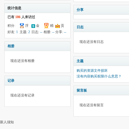
统计信息
分享
已有
186
人来访过
积分:
浮
金
精
贡
日志
-19
钱:
18
云:
献:
--
华:
--
好友:
1
主题:
2
日志:
--
相册:
--
分享:
--
5495
现在还没有日志
相册
现在还没有相册
主题
购买的资源文件损坏
没有内容购买权限什么意思？
记录
留言板
现在还没有记录
现在还没有留言
新人须知