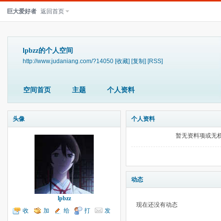
巨大爱好者
返回首页
lpbzz的个人空间
http://www.judaniang.com/?14050
[收藏]
[复制]
[RSS]
空间首页
主题
个人资料
头像
个人资料
暂无资料项或无
动态
lpbzz
现在还没有动态
收
加
给
打
发
听TA
为好友
我留言
个招呼
送消息