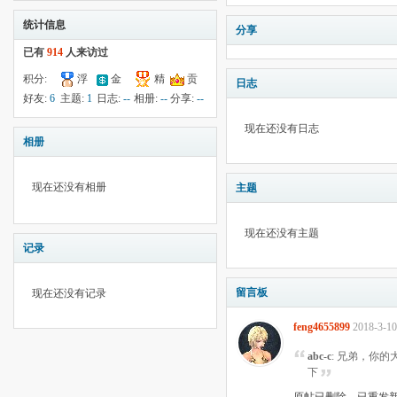
统计信息
分享
已有
914
人来访过
积分:
浮
金
精
贡
日志
-48
钱:
10
云:
献:
--
华:
--
好友:
6
主题:
1
日志:
--
相册:
--
分享:
--
15124
现在还没有日志
相册
现在还没有相册
主题
现在还没有主题
记录
留言板
现在还没有记录
feng4655899
2018-3-10
abc-c
: 兄弟，你的大森
下