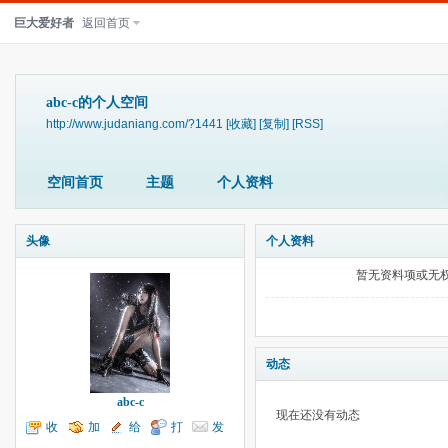
巨大爱好者
返回首页
abc-c的个人空间
http://www.judaniang.com/?1441
[收藏]
[复制]
[RSS]
空间首页
主题
个人资料
头像
个人资料
暂无资料项或无
动态
abc-c
现在还没有动态
收
加
给
打
发
听TA
为好友
我留言
个招呼
送消息