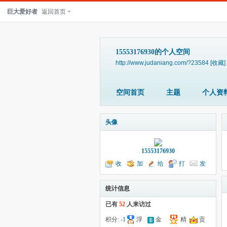
巨大爱好者
返回首页
15553176930的个人空间
http://www.judaniang.com/?23584
[收藏]
空间首页
主题
个人资
头像
15553176930
收
加
给
打
发
听TA
为好友
我留言
个招呼
送消息
统计信息
已有
52
人来访过
积分:
-1
浮
金
精
贡