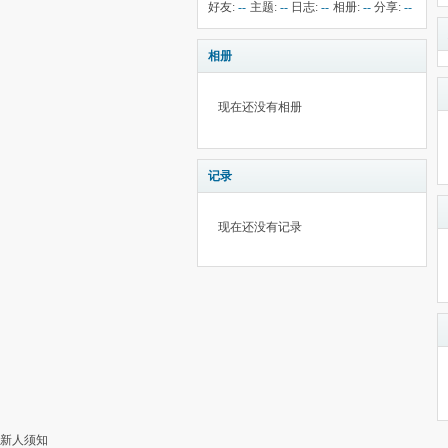
钱:
--
云:
献:
--
华:
--
好友:
--
主题:
--
日志:
--
相册:
--
分享:
--
1524
相册
现在还没有相册
记录
现在还没有记录
新人须知