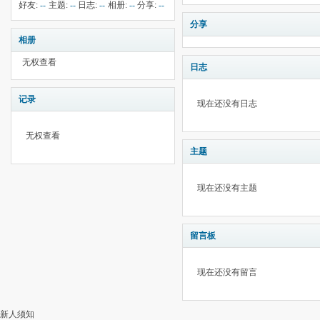
钱:
26
云:
献:
--
华:
--
好友:
--
主题:
--
日志:
--
相册:
--
分享:
--
3276
分享
相册
无权查看
日志
记录
现在还没有日志
无权查看
主题
现在还没有主题
留言板
现在还没有留言
新人须知