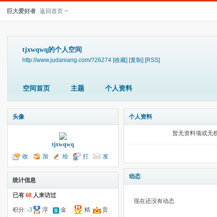
巨大爱好者
返回首页
tjxwqwq的个人空间
http://www.judaniang.com/?26274
[收藏]
[复制]
[RSS]
空间首页
主题
个人资料
头像
个人资料
暂无资料项或无
tjxwqwq
收
加
给
打
发
听TA
为好友
我留言
个招呼
送消息
动态
统计信息
已有
68
人来访过
现在还没有动态
积分:
-3
浮
金
精
贡