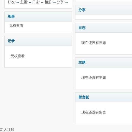
钱:
2
云:
献:
--
华:
--
好友:
--
主题:
--
日志:
--
相册:
--
分享:
--
1280
分享
相册
无权查看
日志
记录
现在还没有日志
无权查看
主题
现在还没有主题
留言板
现在还没有留言
新人须知