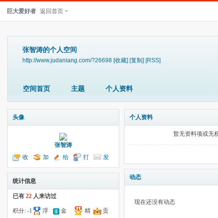
巨大爱好者
返回首页
张智涛的个人空间
http://www.judaniang.com/?26698
[收藏]
[复制]
[RSS]
空间首页
主题
个人资料
头像
个人资料
暂无资料项或无
张智涛
收
加
给
打
发
听TA
为好友
我留言
个招呼
送消息
动态
统计信息
已有
22
人来访过
现在还没有动态
积分:
-1
浮
金
精
贡