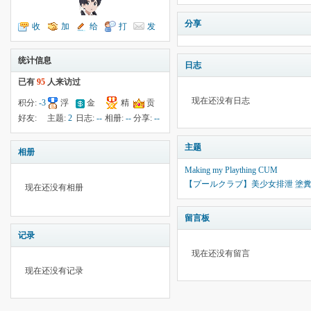
分享
收
加
给
打
发
听TA
为好友
我留言
个招呼
送消息
统计信息
日志
已有
95
人来访过
现在还没有日志
积分:
-3
浮
金
精
贡
钱:
5
云:
53
献:
--
华:
--
好友:
主题:
2
日志:
--
相册:
--
分享:
--
24
主题
相册
Making my Plaything CUM
【プールクラブ】美少女排泄 塗糞人
现在还没有相册
留言板
记录
现在还没有留言
现在还没有记录