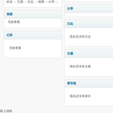
钱:
--
云:
-5
献:
--
华:
--
好友:
--
主题:
--
日志:
--
相册:
--
分享:
--
分享
相册
无权查看
日志
记录
现在还没有日志
无权查看
主题
现在还没有主题
留言板
现在还没有留言
新人须知