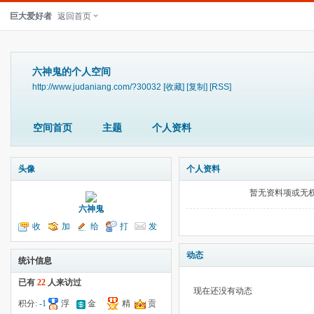
巨大爱好者
返回首页
六神鬼的个人空间
http://www.judaniang.com/?30032
[收藏]
[复制]
[RSS]
空间首页
主题
个人资料
头像
个人资料
暂无资料项或无
六神鬼
收
加
给
打
发
听TA
为好友
我留言
个招呼
送消息
动态
统计信息
已有
22
人来访过
现在还没有动态
积分:
-1
浮
金
精
贡