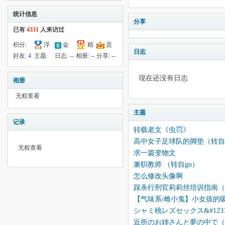
统计信息
分享
已有
4331
人来访过
积分:
浮
金
精
贡
日志
295
钱:
402
云:
献:
--
华:
--
好友:
4
主题:
日志:
--
相册:
--
分享:
--
201791
75
现在还没有日志
相册
无权查看
主题
记录
转载老文《虫罚》
高中女子足球队的脚垫（转自
无权查看
求一篇变物文
兼职教师 （转自gn）
怎么修改头像啊
踩杀行刑官莉莉丝培训指南（
【气味系/雌小鬼】小女孩的吸
シャミ桃レズセックス&#12316
近所のお姉さんと夢の中で（