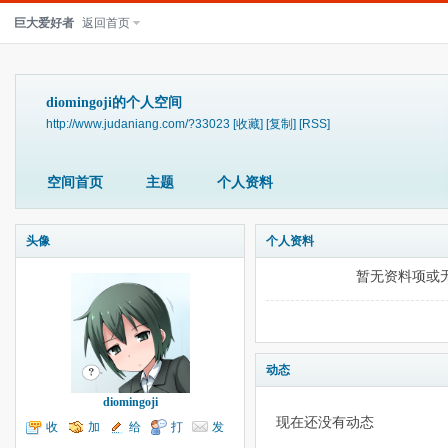
巨大爱好者
返回首页
diomingoji的个人空间
http://www.judaniang.com/?33023
[收藏]
[复制]
[RSS]
空间首页
主题
个人资料
头像
个人资料
暂无资料项或
动态
diomingoji
现在还没有动态
收
加
给
打
发
听TA
为好友
我留言
个招呼
送消息