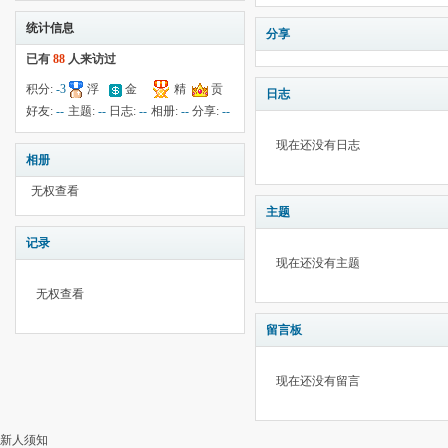
统计信息
分享
已有
88
人来访过
积分:
-3
浮
金
精
贡
日志
钱:
--
云:
342
献:
--
华:
--
好友:
--
主题:
--
日志:
--
相册:
--
分享:
--
现在还没有日志
相册
无权查看
主题
记录
现在还没有主题
无权查看
留言板
现在还没有留言
新人须知