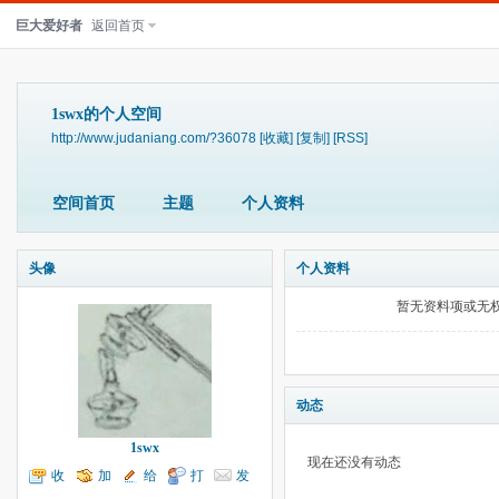
巨大爱好者
返回首页
1swx的个人空间
http://www.judaniang.com/?36078
[收藏]
[复制]
[RSS]
空间首页
主题
个人资料
头像
个人资料
暂无资料项或无
动态
1swx
现在还没有动态
收
加
给
打
发
听TA
为好友
我留言
个招呼
送消息