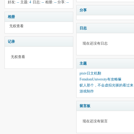
钱:
32
云:
献:
--
华:
--
好友:
--
主题:
4
日志:
--
相册:
--
分享:
--
5400
分享
相册
无权查看
日志
记录
现在还没有日志
无权查看
主题
pixiv日文机翻
FemdomUniversity有攻略嘛
蚁人那个，不会虚拟光驱的看过来
游戏制作
留言板
现在还没有留言