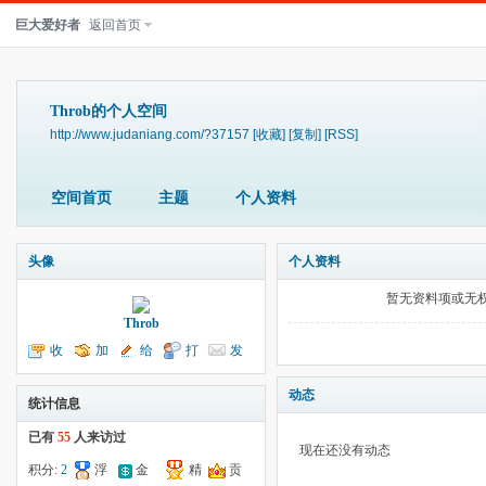
巨大爱好者
返回首页
Throb的个人空间
http://www.judaniang.com/?37157
[收藏]
[复制]
[RSS]
空间首页
主题
个人资料
头像
个人资料
暂无资料项或无
Throb
收
加
给
打
发
听TA
为好友
我留言
个招呼
送消息
动态
统计信息
已有
55
人来访过
现在还没有动态
积分:
2
浮
金
精
贡