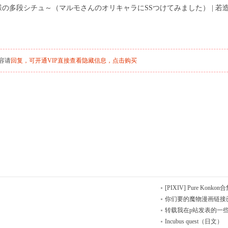
多段シチュ～（マルモさんのオリキャラにSSつけてみました） | 若造 #p
容请
回复，可开通VIP直接查看隐藏信息，
点击购买
[PIXIV] Pure Konkon
你们要的魔物漫画链接
转载我在p站发表的一
Incubus quest（日文）