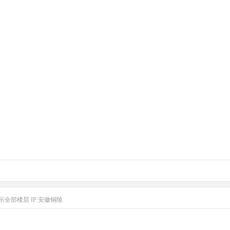
示全部楼层
IP:安徽铜陵