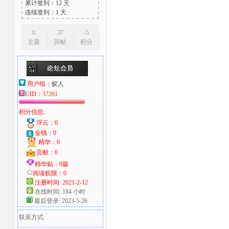
累计签到：12 天
连续签到：1 天
0
37
-5
主题
回帖
积分
用户组：
蚁人
UID：
37261
积分信息:
浮云：0
金钱：0
精华：0
贡献：0
精华贴：0篇
阅读权限：0
注册时间: 2021-2-12
在线时间: 184 小时
最后登录: 2023-5-26
联系方式: