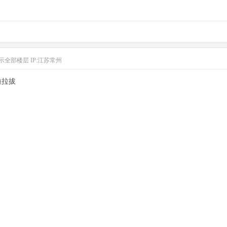
示全部楼层
IP:江苏常州
啦拉拔