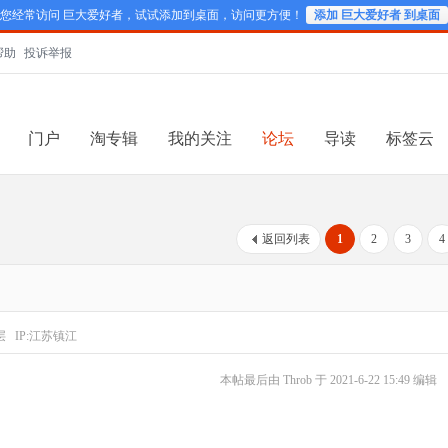
您经常访问 巨大爱好者，试试添加到桌面，访问更方便！
添加 巨大爱好者 到桌面
帮助
投诉举报
门户
淘专辑
我的关注
论坛
导读
标签云
返回列表
1
2
3
4
层
IP:江苏镇江
本帖最后由 Throb 于 2021-6-22 15:49 编辑