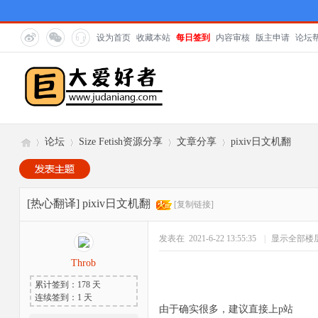
设为首页
收藏本站
每日签到
内容审核
版主申请
论坛
论坛
Size Fetish资源分享
文章分享
pixiv日文机翻
巨
»
›
›
›
[热心翻译]
pixiv日文机翻
[复制链接]
发表在 2021-6-22 13:55:35
|
显示全部楼
Throb
累计签到：178 天
连续签到：1 天
由于确实很多，建议直接上p站