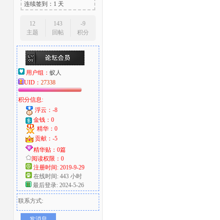
连续签到：1 天
12
143
-9
主题
回帖
积分
用户组：
蚁人
UID：
27338
积分信息:
浮云：-8
金钱：0
精华：0
贡献：-5
精华贴：0篇
阅读权限：0
注册时间: 2019-9-29
在线时间: 443 小时
最后登录: 2024-5-26
联系方式:
发消息