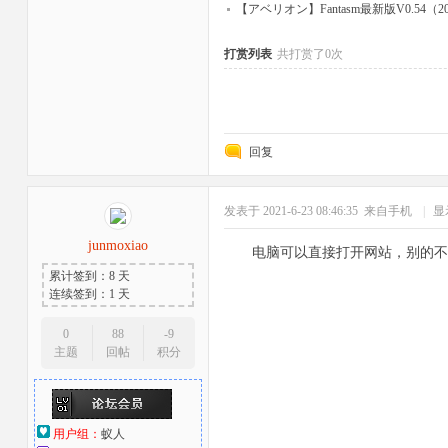
【アベリオン】Fantasm最新版V0.54（2
打赏列表
共打赏了0次
回复
者
发表于 2021-6-23 08:46:35
来自手机
|
显
junmoxiao
电脑可以直接打开网站，别的不
累计签到：8 天
连续签到：1 天
0
88
-9
主题
回帖
积分
用户组：
蚁人