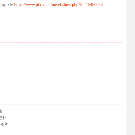
ixiv
https://www.pixiv.net/novel/show.php?id=15460034
合集
已补
些图片