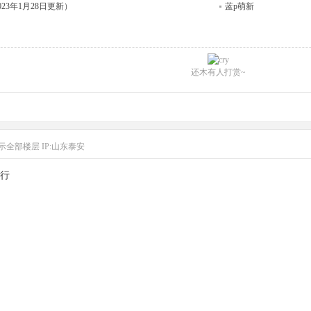
023年1月28日更新）
蓝p萌新
还木有人打赏~
示全部楼层
IP:山东泰安
行