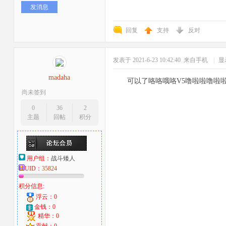
发消息
回复
支持
反对
发表于 2021-6-23 10:42:40
来自手机
|
显
madaha
可以了咯咯哦咯V5噜啦啦噜啦
尚未签到
0
36
2
主题
回帖
积分
用户组：
战斗矮人
UID：
35824
积分信息:
浮云：0
金钱：0
精华：0