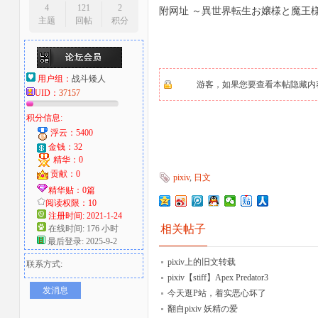
4
121
2
附网址 ～異世界転生お嬢様と魔王様の
主题
回帖
积分
大
用户组：
战斗矮人
游客，如果您要查看本帖隐藏内
UID：
37157
积分信息:
浮云：5400
金钱：32
精华：0
爱
贡献：0
pixiv
,
日文
精华贴：0篇
阅读权限：10
注册时间: 2021-1-24
相关帖子
在线时间: 176 小时
最后登录: 2025-9-2
pixiv上的旧文转载
联系方式:
pixiv【stiff】Apex Predator3
发消息
今天逛P站，着实恶心坏了
翻自pixiv 妖精の爱
好