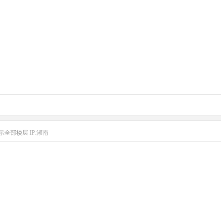
示全部楼层
IP:湖南