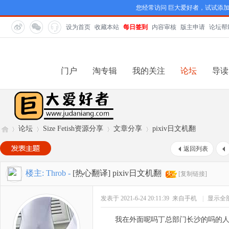
您经常访问 巨大爱好者，试试添
设为首页
收藏本站
每日签到
内容审核
版主申请
论坛帮
门户
淘专辑
我的关注
论坛
导读
论坛
Size Fetish资源分享
文章分享
pixiv日文机翻
返回列表
巨
»
›
›
›
楼主:
Throb
-
[热心翻译]
pixiv日文机翻
[复制链接]
发表于 2021-6-24 20:11:39
来自手机
|
显示全
我在外面呢吗丁总部门长沙的吗的