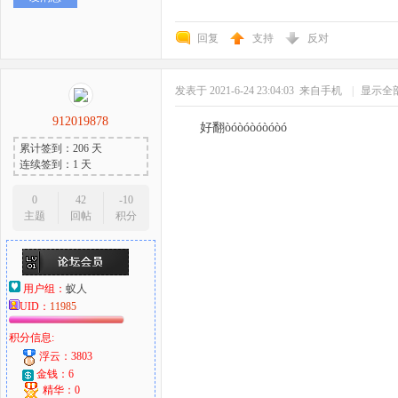
回复
支持
反对
发表于 2021-6-24 23:04:03
来自手机
|
显示全
912019878
好翻òóòóòóòóòó
累计签到：206 天
连续签到：1 天
0
42
-10
主题
回帖
积分
用户组：
蚁人
UID：
11985
积分信息:
浮云：3803
金钱：6
精华：0