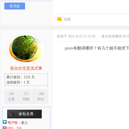
发消息
回复
发表于 2021-6-25 11:15:34
|
显示全部楼层
IP
pixiv有翻译哪些？有几个能不能求
吾尔尔无意流式事
累计签到：1331 天
连续签到：1 天
290
537
-309
主题
回帖
积分
用户组：
蚁人
UID：
226