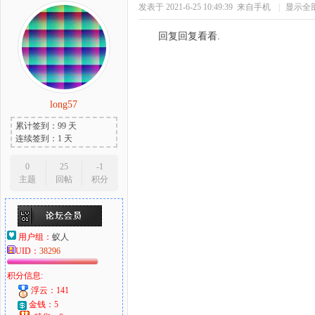
发表于 2021-6-25 10:49:39
来自手机
|
显示全
回复回复看看.
long57
累计签到：99 天
连续签到：1 天
0
25
-1
主题
回帖
积分
用户组：
蚁人
UID：
38296
积分信息:
浮云：141
金钱：5