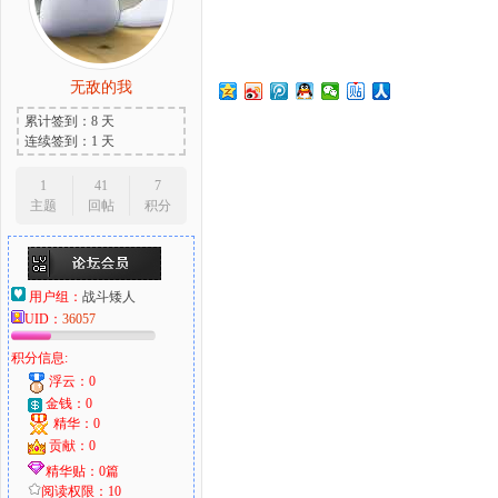
无敌的我
大
累计签到：8 天
连续签到：1 天
1
41
7
主题
回帖
积分
用户组：
战斗矮人
UID：
36057
爱
积分信息:
浮云：0
金钱：0
精华：0
贡献：0
精华贴：0篇
阅读权限：10