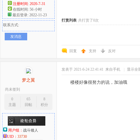
注册时间: 2020-7-31
在线时间: 56 小时
好
最后登录: 2022-11-23
打赏列表
共打赏了0次
联系方式:
发消息
回复
支持
反对
发表于 2021-6-24 22:41:41
来自手机
|
显示全
者
梦之翼
楼楼好像很努力的说，加油哦
尚未签到
0
65
8
主题
回帖
积分
用户组：
战斗矮人
UID：
33730