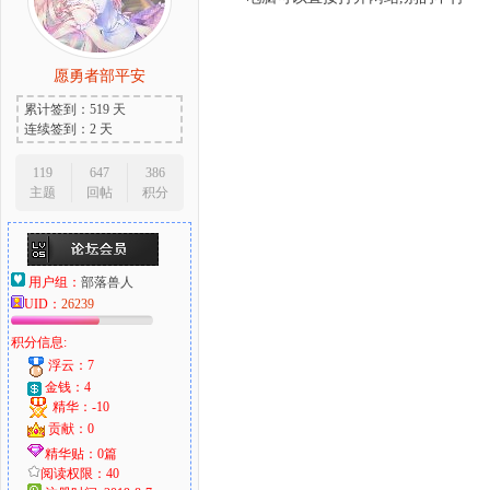
愿勇者部平安
累计签到：519 天
连续签到：2 天
119
647
386
主题
回帖
积分
用户组：
部落兽人
UID：
26239
积分信息:
浮云：7
金钱：4
精华：-10
贡献：0
精华贴：0篇
阅读权限：40