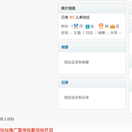
统计信息
已有
317
人来访过
积分:
-5
浮
金
精
贡
钱:
1
云:
献:
--
华:
--
好友:
--
主题:
1
日志:
--
相册:
--
分享:
--
1075
相册
现在还没有相册
记录
现在还没有记录
新人须知
论坛推广宣传拉新活动开启