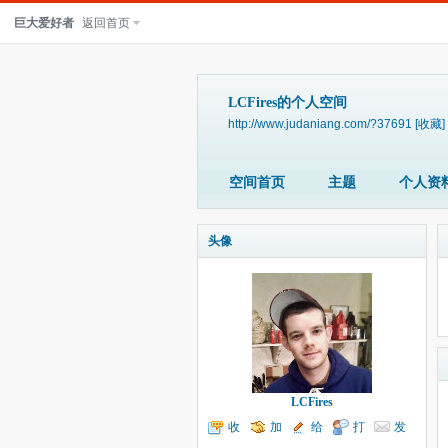
巨大爱好者
返回首页
LCFires的个人空间
http://www.judaniang.com/?37691
[收藏]
空间首页
主题
个人资
头像
LCFires
收
加
给
打
发
听TA
为好友
我留言
个招呼
送消息