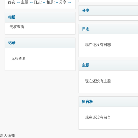
钱:
1
云:
938
献:
--
华:
--
好友:
--
主题:
--
日志:
--
相册:
--
分享:
--
分享
相册
无权查看
日志
记录
现在还没有日志
无权查看
主题
现在还没有主题
留言板
现在还没有留言
新人须知