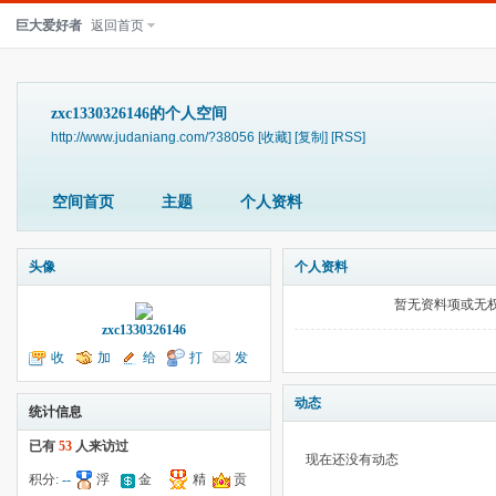
巨大爱好者
返回首页
zxc1330326146的个人空间
http://www.judaniang.com/?38056
[收藏]
[复制]
[RSS]
空间首页
主题
个人资料
头像
个人资料
暂无资料项或无
zxc1330326146
收
加
给
打
发
听TA
为好友
我留言
个招呼
送消息
动态
统计信息
已有
53
人来访过
现在还没有动态
积分:
--
浮
金
精
贡